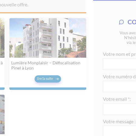
ouvelle offre.
les jardins de jade
le roc belle face -
CO
saint emilion - aq
Vous avez
residence lozari, 
N’hési
via l
mama shelter - pa
Votre nom et pr
via rebatel - lyon
 à
Lumière Monplaisir – Défiscalisation
omaha beach loue
Pinel à Lyon
en normandie
Votre numéro de
lire la suite
cannes all suites
défiscalisation
les printanieres -
Votre email *:
l'oree de montcha
villa serena - lyon
Votre message :
le paradis - cham