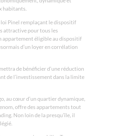
 économiquement, dynamique et
x habitants.
les residences d
la chrysalide - dé
oi Pinel remplaçant le dispositif
vue en scene - ge
s attractive pour tous les
n appartement éligible au dispositif
la reserve- annec
désormais d’un loyer en corrélation
pra sainte marie -
patios eugenie - b
ermettra de bénéficier d’une réduction
roissy park - pari
t de l’investissement dans la limite
les portes de saint
park & suites pres
o, au cœur d’un quartier dynamique,
le six - cannes
enom, offre des appartements tout
le campus de soph
ing. Non loin de la presqu’île, il
rue de la republiq
légié.
tour de sault - b