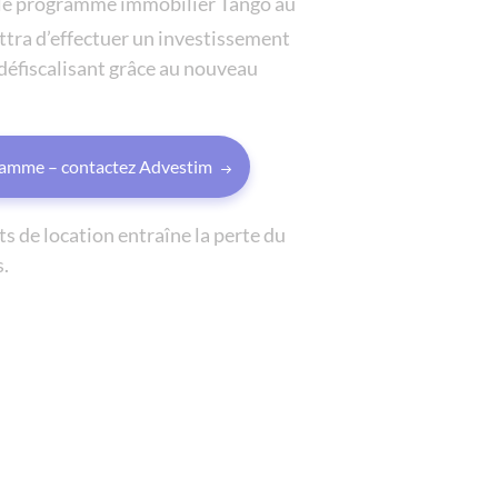
r le programme immobilier Tango au
le parc des source
tra d’effectuer un investissement
sky - courbevoie
 défiscalisant grâce au nouveau
the blue factory -
le jardin de sakur
les fermes emiguy 
gramme – contactez Advestim
les grands rocher
 de location entraîne la perte du
pignada - souston
s.
medicis longcham
les girandieres du
le clos des peupli
le bel air - cham
le 15 - lyon
les allees lauranti
parc attitude - ly