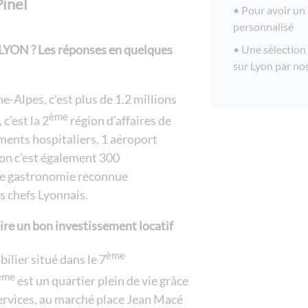
inel
rivages d’esterel -
Pour avoir u
le victoria - immo
personnalisé
le panama - marse
à LYON ? Les réponses en quelques
Une sélection
sur Lyon par no
le domaine de l'es
fleur d'o- grenobl
e-Alpes, c’est plus de 1.2 millions
city zen - invest
ème
c’est la 2
région d’affaires de
ements hospitaliers, 1 aéroport
moa - lyon / déci
on c’est également 300
l'amiral- tassin
une gastronomie reconnue
universal gallery 
 chefs Lyonnais.
grand siecle - fer
ire un bon investissement locatif
residence les val
sur mer
ème
lier situé dans le 7
residence saint vr
ème
est un quartier plein de vie grâce
presqu'île du pon
rvices, au marché place Jean Macé