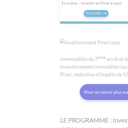
En scène – Investir en Pinel à Lyon
lire la suite
ème
commodités du 7
arrdt et 
Investissement immobilier loca
Pinel, réduction d’impôts de 1
Pour en savoir plus s
LE PROGRAMME : Investir