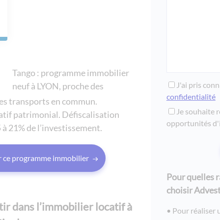
residence berlioz
neuf de coeur - l
les jardins de gai
residence lozari i
le village de la m
Tango : programme immobilier
pineto - belambra
J'ai pris con
neuf à LYON, proche des
confidentialité
residence lyon lu
des transports en commun.
Je souhaite r
tif patrimonial. Défiscalisation
residence les lis
opportunités d'
5 à 21% de l’investissement.
les laureades - ré
villa azurea - ma
ur ce programme immobilier
les rives du lac 
lacanau
Pour quelles 
le fil d'eau - chap
choisir Advest
 dans l’immobilier locatif à
esprit rive gauche
Pour réaliser 