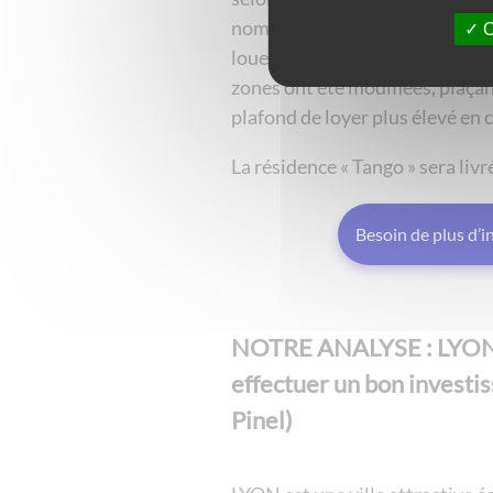
nombreux. Les propriétaires p
O
louer l’appartement à leurs as
zones ont été modifiées, plaça
plafond de loyer plus élevé en 
La résidence « Tango » sera liv
Besoin de plus d’
NOTRE ANALYSE : LYON, 
effectuer un bon investis
Pinel)