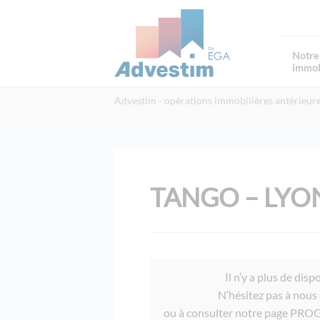
Notre 
immob
Advestim
opérations immobilières antérieur
TANGO – LYON
Il n’y a plus de dis
N’hésitez pas à nous
ou à consulter notre page P