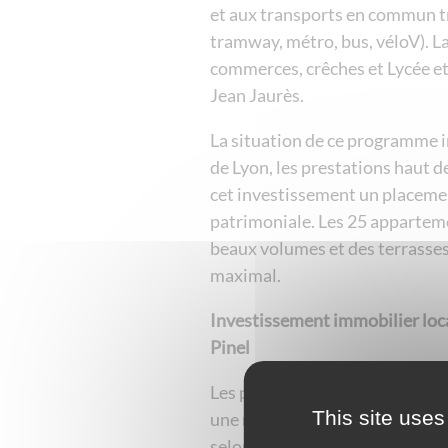
et aux transports en commun t
tramway, métro, bus, véloV). L
commerces, crêches et Lycée et
Jean Jaurès.
La situation de ce programme i
de Lyon, les prestations haut d
cet investissement un placemen
patrimoniale. Les 25 apparteme
beaux volumes et des terrasses
maximal.
Investissement immobilier locati
Pinel
Les propriétaires investisseur
This site uses
une réduction d’impôts de 15 
selon la durée (6, 9 ou 12 ans). 