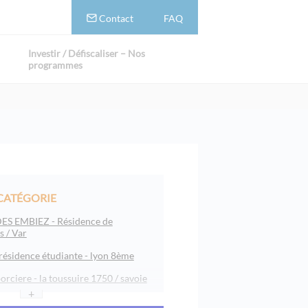
Contact
FAQ
Investir / Défiscaliser – Nos
programmes
CATÉGORIE
ES EMBIEZ - Résidence de
s / Var
 résidence étudiante - lyon 8ème
orciere - la toussuire 1750 / savoie
+
lyon