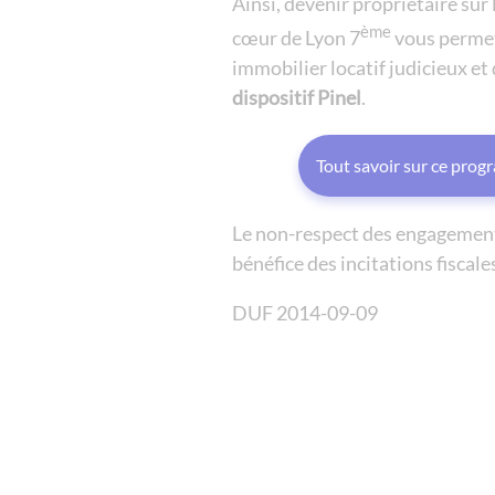
Ainsi, devenir propriétaire su
ème
cœur de Lyon 7
vous permet
immobilier locatif judicieux et
dispositif Pinel
.
Tout savoir sur ce pro
Le non-respect des engagements
bénéfice des incitations fiscale
DUF 2014-09-09