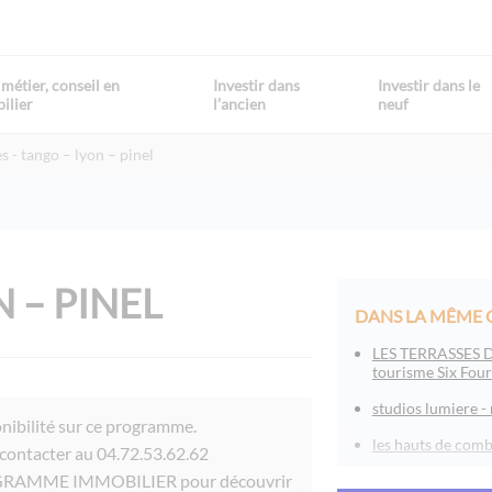
métier, conseil en
Investir dans
Investir dans le
ilier
l’ancien
neuf
es
tango – lyon – pinel
 – PINEL
DANS LA MÊME 
LES TERRASSES D
tourisme Six Four
studios lumiere -
ponibilité sur ce programme.
les hauts de comb
 contacter au 04.72.53.62.62
ROGRAMME IMMOBILIER pour découvrir
l’orée tête d’or - 