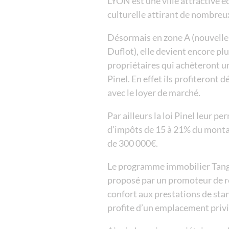
LYON est une ville attractive
culturelle attirant de nombreu
Désormais en zone A (nouvelle l
Duflot), elle devient encore plu
propriétaires qui achèteront u
Pinel. En effet ils profiteront 
avec le loyer de marché.
Par ailleurs la loi Pinel leur p
d’impôts de 15 à 21% du montan
de 300 000€.
Le programme immobilier Tang
proposé par un promoteur de r
confort aux prestations de stand
profite d’un emplacement privi