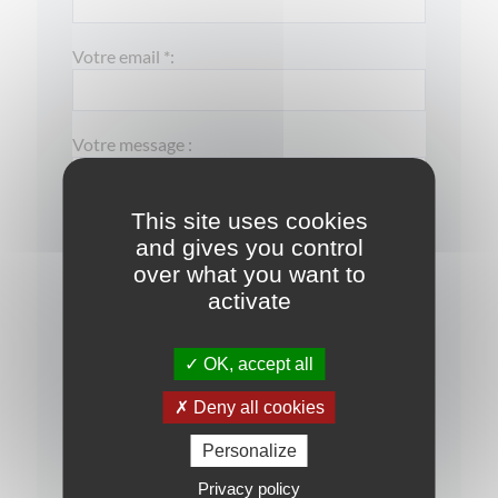
Votre email *:
Votre message :
This site uses cookies
and gives you control
over what you want to
activate
OK, accept all
J'ai pris connaissance de la
politique de
Deny all cookies
confidentialité
Personalize
Je souhaite rester informé(e) sur les
opportunités d'investissement
Privacy policy