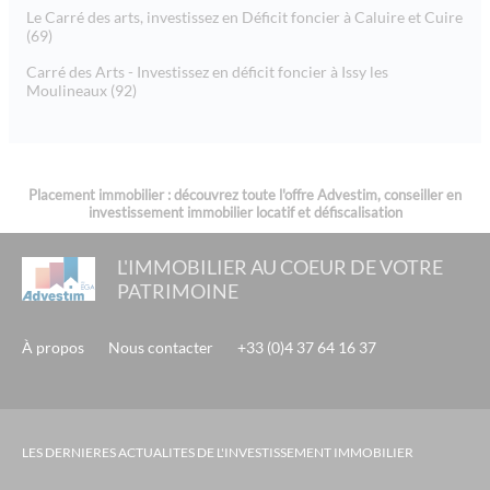
Le Carré des arts, investissez en Déficit foncier à Caluire et Cuire
(69)
Carré des Arts - Investissez en déficit foncier à Issy les
Moulineaux (92)
Placement immobilier : découvrez toute l'offre Advestim, conseiller en
investissement immobilier locatif et défiscalisation
L'IMMOBILIER AU COEUR DE VOTRE
PATRIMOINE
À propos
Nous contacter
+33 (0)4 37 64 16 37
LES DERNIERES ACTUALITES DE L'INVESTISSEMENT IMMOBILIER