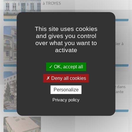
à TROYES
This site uses cookies
and gives you control
over what you want to
Villa André – Investissez en Déficit Foncier à
Montpellier
activate
OK, accept all
Deny all cookies
Résidence Kaol’in – Limoges- Investissez dans
Personalize
un concept novateur : la résidence étudiante
en Déficit Foncier
Privacy policy