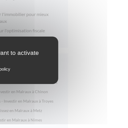
r l'immobilier pour mieux
raux
ur l'optimisation fiscale
ant to activate
ions
policy
à NIMES, plein coeur de ville
 - Investir en Malraux à Béziers
nvestir en Malraux à Chinon
- Investir en Malraux à Troyes
tissez en Malraux à Metz
estir en Malraux à Nimes