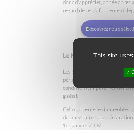
donc d’apprécier, année après an
regard de ce plafonnement dégr
Découvrez notre sélec
This site uses
Le Malraux ancien régime 
Les personnes ayant investi d
O
périmètres de restauration im
conditions, imputer les déficits
global.
Cela concerne les immeubles p
de construire ou la déclaration
1er janvier 2009.