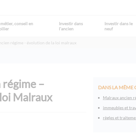
métier, conseil en
Investir dans
Investir dans le
ilier
l’ancien
neuf
cien régime - évolution de la loi malraux
 régime –
DANS LA MÊME 
 loi Malraux
Malraux ancien ré
immeubles et trav
règles et traiteme