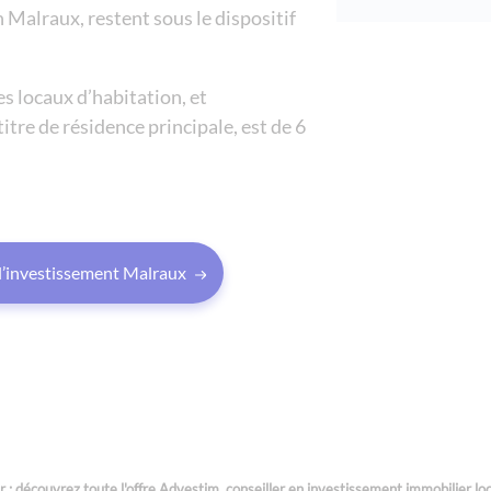
 Malraux, restent sous le dispositif
es locaux d’habitation, et
itre de résidence principale, est de 6
 l’investissement Malraux
: découvrez toute l'offre Advestim, conseiller en investissement immobilier loca