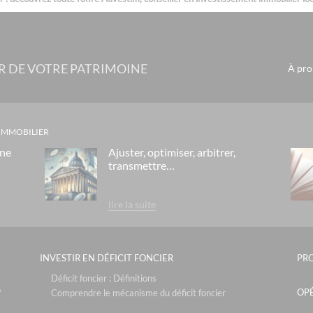
R DE VOTRE PATRIMOINE
À pro
 IMMOBILIER
gne
Ajuster, optimiser, arbitrer,
transmettre…
lire la suite
INVESTIR EN DÉFICIT FONCIER
PR
Déficit foncier : Définitions
OPÉ
?
Comprendre le mécanisme du déficit foncier