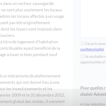
s dans un secteur sauvegardé.
ne sont plus seulement les locaux
 admis les locaux affectés à un usage
ayant pas été originellement
t dont les loyers sont imposés dans
fonciers.
 à titre de logement d’habitation
J'ai pris con
 contribuable ayant bénéficié de la
confidentialité
age à louer le bien pendant neuf
Je souhaite r
opportunités d'
auré un mécanisme de plafonnement
issements qui ont donné lieu à une
Pour quelles 
ur les investissements et les
choisir Advest
janvier 2009 et le 31 décembre 2012,
ement global des niches. Il convient
Une sélection