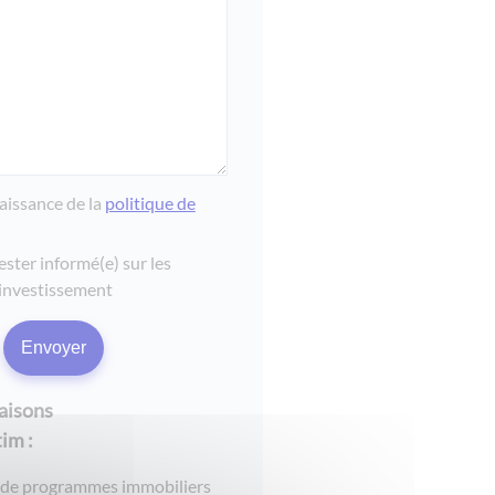
naissance de la
politique de
ester informé(e) sur les
investissement
raisons
im :
 de programmes immobiliers