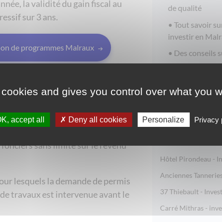
née, la validité du gain fiscal au
de qualité
essif sur 3 ans.
Tout savoir su
investir en Mal
tion de programmes Malraux
Des conseils s
 cookies and gives you control over what you w
– Déficit foncier
Nos recommandat
ans des immeubles situés dans des
K, accept all
Deny all cookies
Personalize
Privacy 
Investir en Malraux 
mobilière peuvent, sous certaines
Grand Hôtel Moderne
 fonciers sans limite sur le revenu
Hôtel Pirondeau - I
Anciennes Tanneries 
our lesquels la demande de permis
37 Thiebault - Inves
 de travaux est intervenue avant le
Carré Mithras - inv