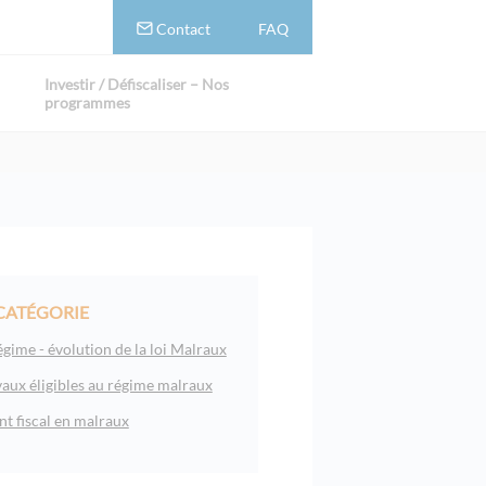
Contact
FAQ
Investir / Défiscaliser – Nos
programmes
CATÉGORIE
gime - évolution de la loi Malraux
aux éligibles au régime malraux
nt fiscal en malraux