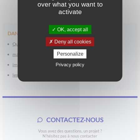
over what you want to
activate
OK, accept all
DANS LA MÊME CATÉGORIE
Deny all cookies
Qu’est-ce que le démembrement temporaire ?
Personalize
marché secondaire de la nue propriété
Privacy policy
immobilier neuf en démembrement
les avantages de l’investissement en nue-propriété
CONTACTEZ-NOUS
Vous avez des questions, un projet ?
N’hésitez pas à nous contacter