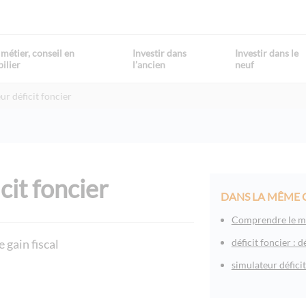
métier, conseil en
Investir dans
Investir dans le
ilier
l’ancien
neuf
ur déficit foncier
cit foncier
DANS LA MÊME 
Comprendre le mé
 gain fiscal
déficit foncier : d
simulateur déficit