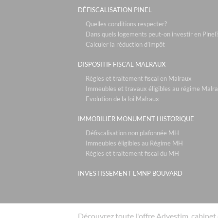
DÉFISCALISATION PINEL
Quelles conditions respecter?
Dans quels logements peut-on investir en Pinel
Calculer la réduction d’impôt
DISPOSITIF FISCAL MALRAUX
Règles et traitement fiscal en Malraux
Immeubles et travaux éligibles au régime Malr
Evolution de la loi Malraux
IMMOBILIER MONUMENT HISTORIQUE
Défiscalisation non plafonnée MH
Immeubles éligibles au Régime MH
Règles et traitement fiscal du MH
INVESTISSEMENT LMNP BOUVARD
Découvrez toute l'offre Advestim, cabinet 