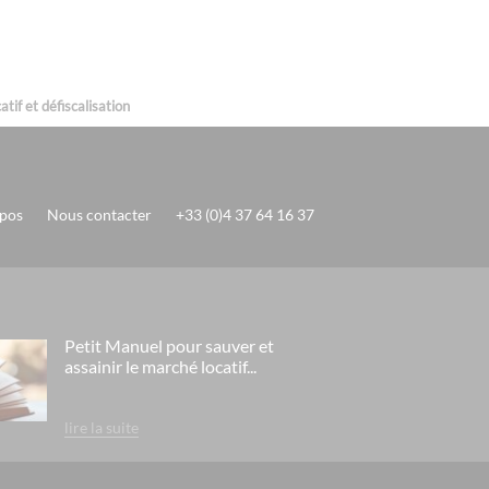
tif et défiscalisation
pos
Nous contacter
+33 (0)4 37 64 16 37
Petit Manuel pour sauver et
assainir le marché locatif...
lire la suite