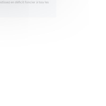
stissez en déficit foncier à Issy les