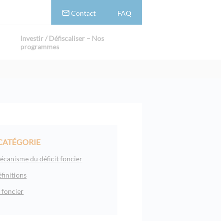
Contact
FAQ
Investir / Défiscaliser – Nos
programmes
CATÉGORIE
canisme du déficit foncier
éfinitions
 foncier