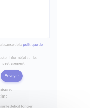
naissance de la
politique de
ester informé(e) sur les
investissement
raisons
im :
sur le déficit foncier