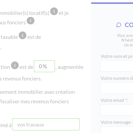
immobilier(s) locatif(s)
et je
nus fonciers
.
CO
Vous avez
 taxable
est de
N’hési
via l
.
Votre nom et pr
ition
est de
, augmentée
Votre numéro de
s revenus fonciers.
issement immobilier avec création
Votre email *:
iscaliser mes revenus fonciers
Votre message :
timé à