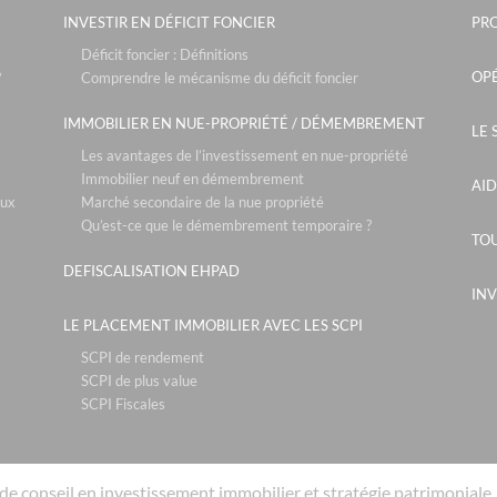
INVESTIR EN DÉFICIT FONCIER
PR
Déficit foncier : Définitions
OPÉ
?
Comprendre le mécanisme du déficit foncier
IMMOBILIER EN NUE-PROPRIÉTÉ / DÉMEMBREMENT
LE 
Les avantages de l’investissement en nue-propriété
Immobilier neuf en démembrement
AID
aux
Marché secondaire de la nue propriété
Qu’est-ce que le démembrement temporaire ?
TOU
DEFISCALISATION EHPAD
INV
LE PLACEMENT IMMOBILIER AVEC LES SCPI
SCPI de rendement
SCPI de plus value
SCPI Fiscales
de conseil en investissement immobilier et stratégie patrimoniale