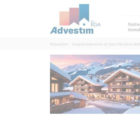
Notre 
immob
Advestim
investissements et marché immobil