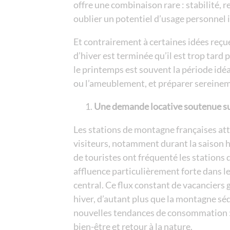
offre une combinaison rare : stabilité, r
oublier un potentiel d’usage personnel
Et contrairement à certaines idées reçue
d’hiver est terminée qu’il est trop tard 
le printemps est souvent la période idéa
ou l’ameublement, et préparer sereineme
Une demande locative soutenue su
Les stations de montagne françaises att
visiteurs, notamment durant la saison h
de touristes ont fréquenté les stations d
affluence particulièrement forte dans le
central. Ce flux constant de vacanciers 
hiver, d’autant plus que la montagne séd
nouvelles tendances de consommation :
bien-être et retour à la nature.