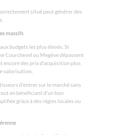
correctement situé peut générer des
s.
les massifs
aux budgets les plus élevés. Si
me Courchevel ou Megève dépassent
t encore des prix d’acquisition plus
e valorisation.
tisseurs d’entrer sur le marché sans
tout en bénéficiant d’un bon
lifiée grâce à des régies locales ou
pérenne