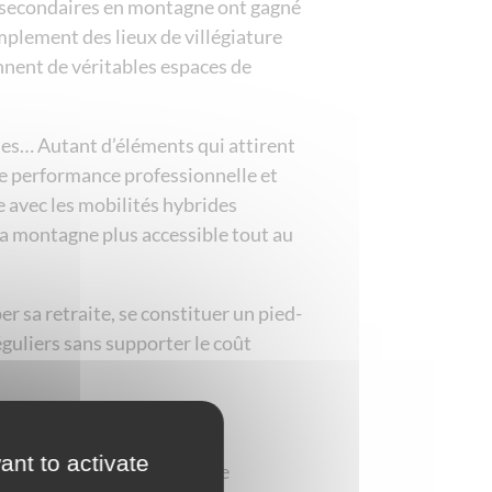
es secondaires en montagne ont gagné
mplement des lieux de villégiature
nnent de véritables espaces de
oses… Autant d’éléments qui attirent
tre performance professionnelle et
 avec les mobilités hybrides
t la montagne plus accessible tout au
er sa retraite, se constituer un pied-
réguliers sans supporter le coût
ant to activate
aitement dans une stratégie