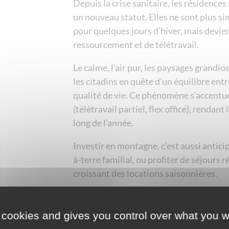
Depuis la crise sanitaire, les résidenc
un nouveau statut. Elles ne sont plus si
pour quelques jours d’hiver, mais devie
ressourcement et de télétravail.
Le calme, l’air pur, les paysages grandi
les citadins en quête d’un équilibre en
qualité de vie. Ce phénomène s’accentue
(télétravail partiel, flex office), rendan
long de l’année.
Investir en montagne, c’est aussi anticip
à-terre familial, ou profiter de séjours 
croissant des locations saisonnières.
Un levier fiscal non négligeable
 cookies and gives you control over what you w
L’immobilier de montagne s’insère parf