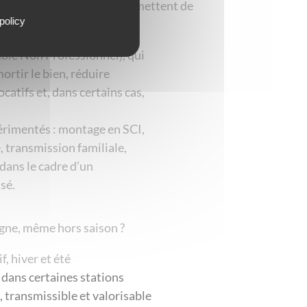
l. Plusieurs dispositifs permettent de
policy
lé Non Professionnel), qui
ortir le bien, réduire
ocatifs et, dans certains cas,
périmentés : montage en SCI,
transmission familiale,
 dans le cadre d’un
sé.
gne, même hors saison ?
, hiver et été
 dans certaines stations
, transmissible et valorisable