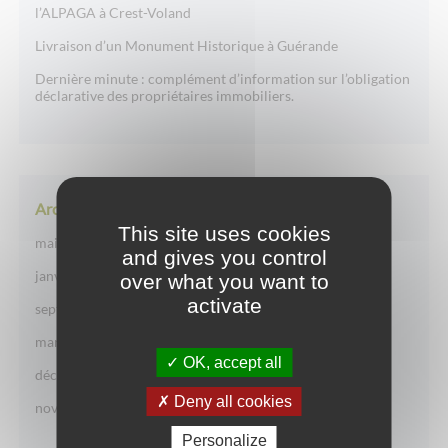
l’ALPAGA à Crest-Voland
Livraison d’un Monument Historique à Guérande
Dernière minute : complément d’information sur l’obligation
déclarative des propriétaires immobiliers.
Archives des articles
This site uses cookies
mai 2025
(1)
and gives you control
janvier 2025
(1)
over what you want to
activate
septembre 2024
(1)
mars 2024
(1)
OK, accept all
décembre 2023
(3)
Deny all cookies
novembre 2023
(1)
Personalize