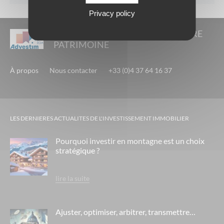
Privacy policy
L'IMMOBILIER AU COEUR DE VOTRE
PATRIMOINE
À propos
Nous contacter
+33 (0)4 37 64 16 37
LES DERNIERES ACTUALITES DE L'INVESTISSEMENT IMMOBILIER
Pourquoi investir en montagne est un choix
stratégique ?
lire la suite
Ajuster, optimiser, arbitrer, transmettre…