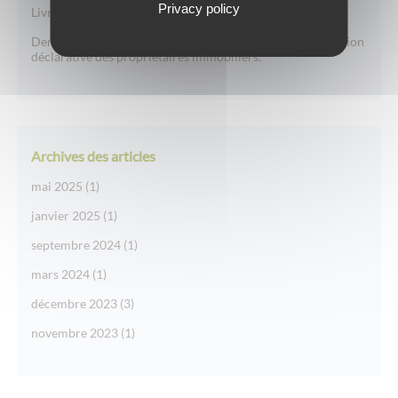
Privacy policy
Livraison d’un Monument Historique à Guérande
Dernière minute : complément d’information sur l’obligation
déclarative des propriétaires immobiliers.
Archives des articles
mai 2025
(1)
janvier 2025
(1)
septembre 2024
(1)
mars 2024
(1)
décembre 2023
(3)
novembre 2023
(1)