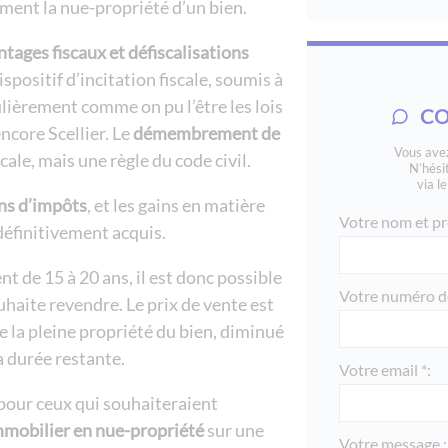
ment la nue-propriété d’un bien.
ntages fiscaux et défiscalisations
ispositif d’incitation fiscale, soumis à
lièrement comme on pu l’être les lois
CO
ncore Scellier. Le
démembrement de
Vous avez
scale, mais une règle du code civil.
N’hési
via l
ns d’impôts
, et les gains en matière
Votre nom et pr
éfinitivement acquis.
de 15 à 20 ans, il est donc possible
Votre numéro de
uhaite revendre. Le prix de vente est
de la pleine propriété du bien, diminué
la durée restante.
Votre email *:
pour ceux qui souhaiteraient
mobilier en nue-propriété
sur une
Votre message :