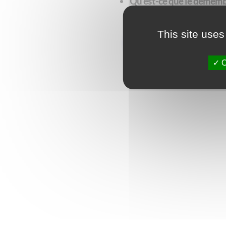
Qu’est-ce que le démem
This site uses
Advestim vous conseille da
O