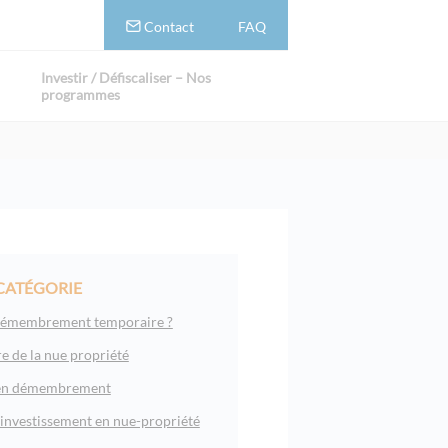
Contact
FAQ
Investir / Défiscaliser – Nos
programmes
CATÉGORIE
 démembrement temporaire ?
e de la nue propriété
 en démembrement
l’investissement en nue-propriété