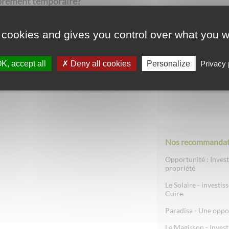
brement temporaire?
L'indépendanc
patrimoine
 cookies and gives you control over what you w
ns vos projets d’investissement
Une sélection
d'investissemen
K, accept all
Deny all cookies
Personalize
Privacy 
Des solutions
sa retraite
Nos recommandat
Opportunité : Inves
propriété
Le Solaire - investis
Cuire
Paradisa - Une oppo
Le Magisson - Invest