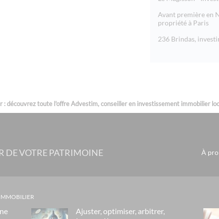
Avant première en N
propriété à Paris
236 Brindas, invest
: découvrez toute l'offre Advestim, conseiller en investissement immobilier loca
R DE VOTRE PATRIMOINE
À pro
 IMMOBILIER
gne
Ajuster, optimiser, arbitrer,