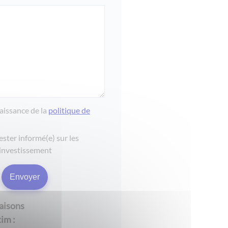
naissance de la
politique de
ester informé(e) sur les
investissement
raisons
im :