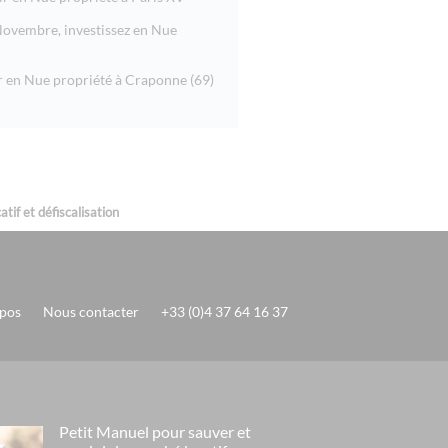
ovembre, investissez en Nue
ir en Nue propriété à Craponne (69)
tif et défiscalisation
pos
Nous contacter
+33 (0)4 37 64 16 37
Petit Manuel pour sauver et