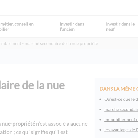
métier, conseil en
Investir dans
Investir dans le
ilier
l’ancien
neuf
émembrement
marché secondaire de la nue propriété
ire de la nue
DANS LA MÊME 
Qu’est-ce que le
marché secondair
immobilier neuf
 nue-propriété
n’est associé à aucune
les avantages de 
ion ; ce qui signifie qu’il est