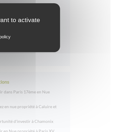
e au service de votre
ant to activate
 des meilleurs programmes
t en nue-propriété
policy
 immobilières pour préparer
ions
tir dans Paris 17ème en Nue
sez en nue propriété à Caluire et
rtunité d'investir à Chamonix
ir en Nue propriété à Paris XV