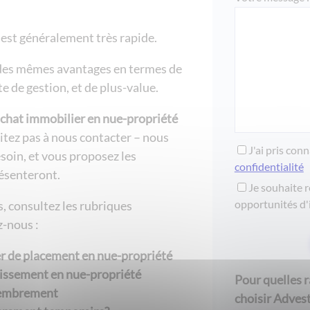
e est généralement très rapide.
 des mêmes avantages en termes de
te de gestion, et de plus-value.
chat immobilier en nue-propriété
itez pas à nous contacter – nous
J'ai pris con
soin, et vous proposez les
confidentialité
résenteront.
Je souhaite r
opportunités d'
s, consultez les rubriques
-nous :
er de placement en nue-propriété
tissement en nue-propriété
Pour quelles 
membrement
choisir Advest