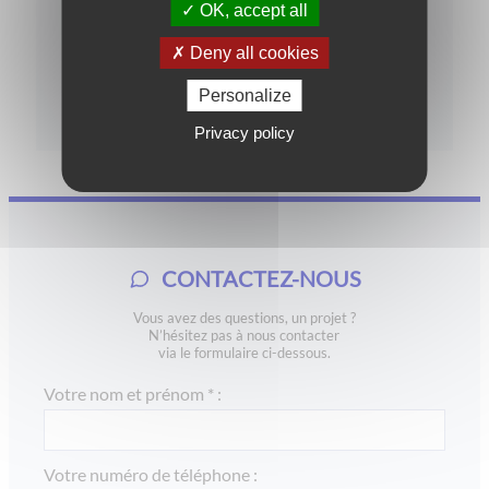
OK, accept all
Deny all cookies
Garanties et réglementations
Personalize
Privacy policy
CONTACTEZ-NOUS
Vous avez des questions, un projet ?
N’hésitez pas à nous contacter
via le formulaire ci-dessous.
Votre nom et prénom * :
Votre numéro de téléphone :