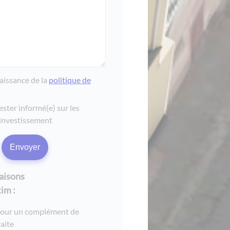
naissance de la
politique de
ester informé(e) sur les
investissement
raisons
im :
pour un complément de
raite