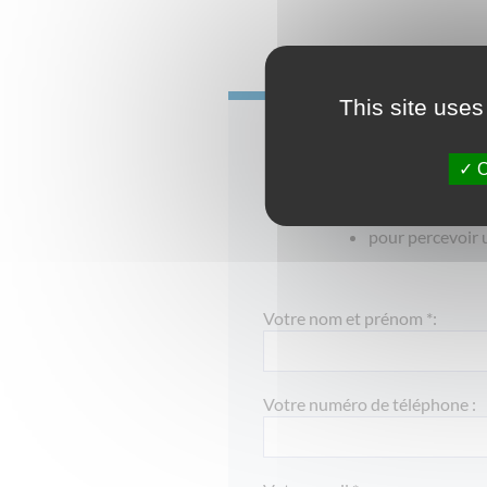
This site uses
Pourquoi investir e
O
pour developpe
pour préparer sa
pour percevoir
Votre nom et prénom *:
Votre numéro de téléphone :