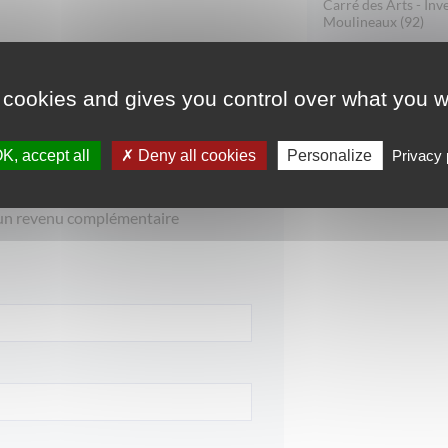
Carré des Arts - Inve
Moulineaux (92)
 cookies and gives you control over what you w
n Déficit Foncier à Caluire
K, accept all
Deny all cookies
Personalize
Privacy 
r son patrimoine immobilier
 retraite
 un revenu complémentaire