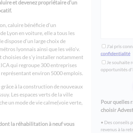
luire et devenez propriétaire d’un
catif.
on, caluire bénéficie d’un
 Lyon en voiture, elle a tous les
le dispose d’un large choix de
J'ai pris con
étros lyonnais ainsi que les vélo’v.
confidentialité
 choisies de s’y installer notamment
Je souhaite r
ERICA qui regroupe 300 entreprises
opportunités d'
représentant environ 5000 emplois.
grâce à la construction de nouveaux
y. Les espaces verts de la ville
Pour quelles 
rche un mode de vie calme(voie verte,
choisir Advest
Des conseils 
ont la réhabilitation à neuf vous
revenus à la ret