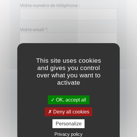
Votre numéro de téléphone :
Votre email *:
Votre message :
This site uses cookies
and gives you control
over what you want to
activate
OK, accept all
Deny all cookies
J'ai pris connaissance de la
politique de
Personalize
confidentialité
Privacy policy