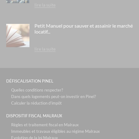
lire la suite
l'aquae- aix les bains
le chalet du mont vallon - les ménuires / savoie
Petit Manuel pour sauver et assainir le marché
residence berny - ehpad orpea - eaubonne
locatif...
residence la cheneraie - ehpad orpea - bordeaux
lire la suite
residence rené legros - ehpad orpea - dourdan
residence le hameau de la source - ehpad medica - lyon saint
fons
l'arche de teodora- villeurbanne
DÉFISCALISATION PINEL
les cottages d'hermance- chens sur léman
Quelles conditions respecter?
le vallon du roy - sanary sur mer
Dans quels logements peut-on investir en Pinel?
Calculer la réduction d’impôt
les voiles blanches - solenzara corse
relais spa roissy - paris roissy
DISPOSITIF FISCAL MALRAUX
Règles et traitement fiscal en Malraux
l'hotel d'ecquevilly - paris / versailles
Immeubles et travaux éligibles au régime Malraux
défiscalisation bouvard : 4,30% + occupation
Evolution de la loi Malraux