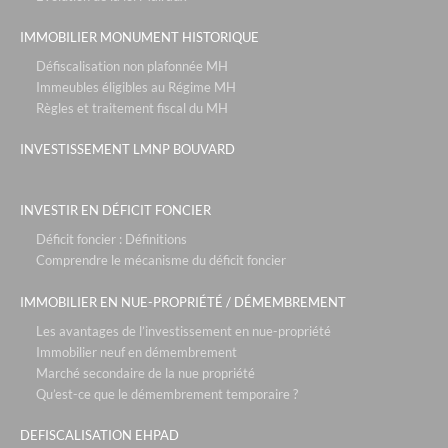
mama shelter - lyon
IMMOBILIER MONUMENT HISTORIQUE
neozen- marseille
Défiscalisation non plafonnée MH
Immeubles éligibles au Régime MH
ecollines - nice
Règles et traitement fiscal du MH
partenaires
INVESTISSEMENT LMNP BOUVARD
les ecuries du roy - fontainebleau / paris
les residences du maneges - megève
INVESTIR EN DÉFICIT FONCIER
la chrysalide - décines
Déficit foncier : Définitions
vue en scene - gex
Comprendre le mécanisme du déficit foncier
la reserve- annecy
IMMOBILIER EN NUE-PROPRIÉTÉ / DÉMEMBREMENT
pra sainte marie - vars
Les avantages de l’investissement en nue-propriété
Immobilier neuf en démembrement
patios eugenie - biarritz
Marché secondaire de la nue propriété
roissy park - paris roissy
Qu’est-ce que le démembrement temporaire ?
les portes de saint clair - lyon
DEFISCALISATION EHPAD