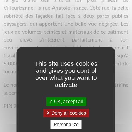
Villeurbanne : la rue Anatole France. Côté rue, la belle
sobriété des façades fait face à deux parcs publics
paysagers, qui apportent une belle vue dégagée. Les
jeux de volumes, teintes et matériaux de ce bâtiment
peu élevé s’intègrent parfaitement à son
environnement paisible et résidentiel. Le dispositif
fiscal Pinel vous permet de réduire vos impôts jusqu’à
This site uses cookies
6 000 € , en fonction de votre durée d’engagement de
and gives you control
location.
over what you want to
activate
Le non-respect des engagements de location entraîne
la perte du bénéfice des incitations fiscales.
OK, accept all
PIN 2016-02-17
Deny all cookies
Personalize