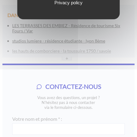
Privacy policy
DANS LA MÊME CATÉGORIE
LES TERRASSES DES EMBIEZ - Résidence de tourisme Six
Fours / Var
studios lumiere - résidence étudiante - lyon 8ème
les hauts de comborciere - la toussuire 1750 / savoie
+
l’orée tête d’or - lyon
les jardins de jade - boulouris / saint raphaël / var
le roc belle face - les arcs 1600
CONTACTEZ-NOUS
saint emilion - aquitaine
Vous avez des questions, un projet ?
residence lozari, vvf belambra, en corse : lmp / lmnp
N’hésitez pas à nous contacter
via le formulaire ci-dessous.
mama shelter - paris xx
Votre nom et prénom * :
via rebatel - lyon monplaisir
omaha beach loueur en meublé professionnel 2008 en
normandie