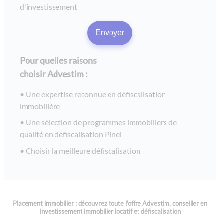
d'investissement
les laureades - résidence etudiante cachan / paris
villa azurea - mandelieu la napoule
les rives du lac - investissement lmnp bouvard à lacanau
Pour quelles raisons
le fil d'eau - chaponost
choisir Advestim :
esprit rive gauche - lyon
Une expertise reconnue en défiscalisation
rivages d’esterel - saint raphaël / var
immobilière
le victoria - immobilier locatif à chambéry / savoie
Une sélection de programmes immobiliers de
le panama - marseille
qualité en défiscalisation Pinel
le domaine de l'estey et ethic - bordeaux
Choisir la meilleure défiscalisation
fleur d'o- grenoble
city zen - investissement immobilier à lyon 9ème
moa - lyon / décines
Placement immobilier : découvrez toute l'offre Advestim, conseiller en
l'amiral- tassin
investissement immobilier locatif et défiscalisation