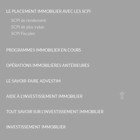
park & suites prestige- paris la défense
LE PLACEMENT IMMOBILIER AVEC LES SCPI
le six - cannes
SCPI de rendement
le campus de sophia - nice
SCPI de plus value
rue de la republique - marseille
SCPI Fiscales
tour de sault - bayonne
PROGRAMMES IMMOBILIER EN COURS
le parc des sources- neuville sur saône
sky - courbevoie
OPÉRATIONS IMMOBILIÈRES ANTÉRIEURES
the blue factory - lyon
LE SAVOIR-FAIRE ADVESTIM
le jardin de sakura - villeurbanne
les fermes emiguy - les gets
AIDE À L’INVESTISSEMENT IMMOBILIER
les grands rochers - olonne sur mer
TOUT SAVOIR SUR L’INVESTISSEMENT IMMOBILIER
pignada - soustons
medicis longchamps - marseille
INVESTISSEMENT IMMOBILIER
les girandieres du bois de chigny - chanteloup en brie