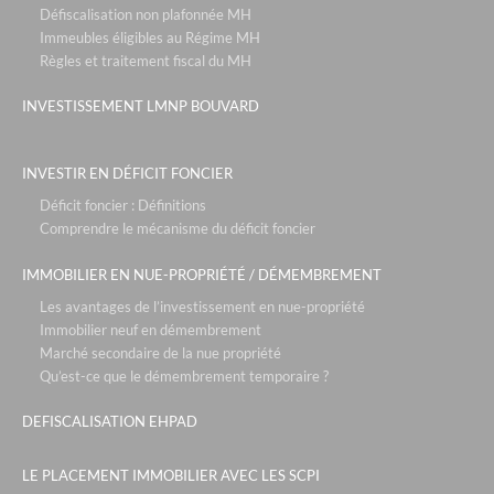
Défiscalisation non plafonnée MH
mama shelter - lyon
Immeubles éligibles au Régime MH
neozen- marseille
Règles et traitement fiscal du MH
ecollines - nice
INVESTISSEMENT LMNP BOUVARD
partenaires
les ecuries du roy - fontainebleau / paris
INVESTIR EN DÉFICIT FONCIER
les residences du maneges - megève
Déficit foncier : Définitions
Comprendre le mécanisme du déficit foncier
la chrysalide - décines
IMMOBILIER EN NUE-PROPRIÉTÉ / DÉMEMBREMENT
vue en scene - gex
Les avantages de l’investissement en nue-propriété
la reserve- annecy
Immobilier neuf en démembrement
pra sainte marie - vars
Marché secondaire de la nue propriété
Qu’est-ce que le démembrement temporaire ?
patios eugenie - biarritz
roissy park - paris roissy
DEFISCALISATION EHPAD
les portes de saint clair - lyon
LE PLACEMENT IMMOBILIER AVEC LES SCPI
park & suites prestige- paris la défense