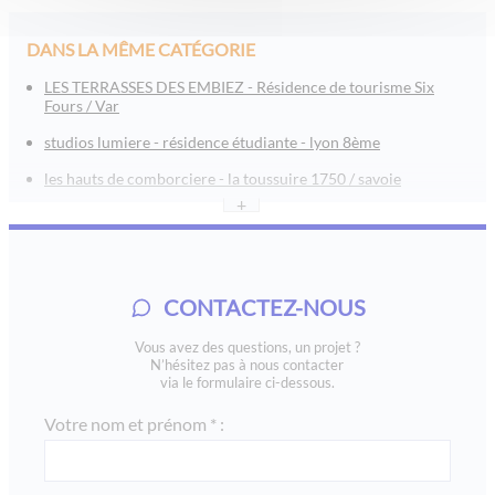
DANS LA MÊME CATÉGORIE
LES TERRASSES DES EMBIEZ - Résidence de tourisme Six
Fours / Var
studios lumiere - résidence étudiante - lyon 8ème
les hauts de comborciere - la toussuire 1750 / savoie
+
l’orée tête d’or - lyon
les jardins de jade - boulouris / saint raphaël / var
le roc belle face - les arcs 1600
CONTACTEZ-NOUS
saint emilion - aquitaine
Vous avez des questions, un projet ?
residence lozari, vvf belambra, en corse : lmp / lmnp
N’hésitez pas à nous contacter
via le formulaire ci-dessous.
mama shelter - paris xx
Votre nom et prénom * :
via rebatel - lyon monplaisir
omaha beach loueur en meublé professionnel 2008 en
normandie