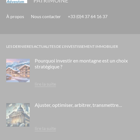
PATRIMOINE
universal gallery - grenoble
grand siecle - ferney voltaire / genève
À propos
Nous contacter
+33 (0)4 37 64 16 37
residence les vallieres - ehpad gdp vendome - cagnes sur mer
residence saint vrain - ehpad orpea - saint vrain
presqu'île du ponant - belambra - grande motte
LES DERNIERES ACTUALITES DE L'INVESTISSEMENT IMMOBILIER
residence l'atrium - ehpad orpea - la seyne sur mer
Pourquoi investir en montagne est un choix
residence saint maur - ehpad orpea - saint maur des fossés
stratégique ?
le domaine de bacchus- saint christol
lire la suite
sakura-lyon
les tuquets - seignosse
Ajuster, optimiser, arbitrer, transmettre…
le cristal de l'alpe - alpe d'huez
le chalet des dolines - montgenèvre / alpes du sud
le domaine des flamants roses- salin de giraud
lire la suite
mama shelter - marseille