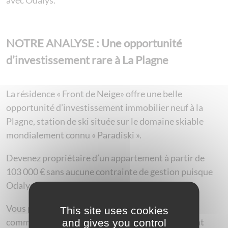
avec Odalys.
NOTRE ANALYSE : Une opportunité
d’investissement rare à La Plagne
La résidence « Front de Neige» offre une belle
opportunité d’investissement immobilier neuf à la
Plagne, station de ski située sur le domaine skiable
mondialement connu « Paradiski ».
Devenez propriétaire d’un appartement à partir de
103 000 € sans aucune contrainte de gestion puisque
Odalys se charge de l’exploitation de la résidence.
Vous percevrez des revenus garantis par le bail
This site uses cookies
commercial et pourrez occuper votre appartement
and gives you control