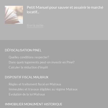
l'aquae- aix les bains
Petit Manuel pour sauver et assainir le marché
locatif...
le chalet du mont vallon - les ménuires / savoie
residence berny - ehpad orpea - eaubonne
lire la suite
residence la cheneraie - ehpad orpea - bordeaux
residence rené legros - ehpad orpea - dourdan
residence le hameau de la source - ehpad medica - lyon saint
fons
DÉFISCALISATION PINEL
l'arche de teodora- villeurbanne
Quelles conditions respecter?
Dans quels logements peut-on investir en Pinel?
les cottages d'hermance- chens sur léman
Calculer la réduction d’impôt
le vallon du roy - sanary sur mer
DISPOSITIF FISCAL MALRAUX
les voiles blanches - solenzara corse
Règles et traitement fiscal en Malraux
relais spa roissy - paris roissy
Immeubles et travaux éligibles au régime Malraux
Evolution de la loi Malraux
l'hotel d'ecquevilly - paris / versailles
IMMOBILIER MONUMENT HISTORIQUE
défiscalisation bouvard : 4,30% + occupation