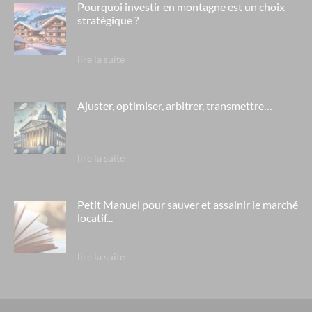
Pourquoi investir en montagne est un choix
sakura-lyon
stratégique ?
les tuquets - seignosse
le cristal de l'alpe - alpe d'huez
lire la suite
le chalet des dolines - montgenèvre / alpes du sud
le domaine des flamants roses- salin de giraud
Ajuster, optimiser, arbitrer, transmettre…
mama shelter - marseille
l'aquae- aix les bains
lire la suite
le chalet du mont vallon - les ménuires / savoie
residence berny - ehpad orpea - eaubonne
Petit Manuel pour sauver et assainir le marché
locatif...
residence la cheneraie - ehpad orpea - bordeaux
residence rené legros - ehpad orpea - dourdan
lire la suite
residence le hameau de la source - ehpad medica - lyon saint
fons
l'arche de teodora- villeurbanne