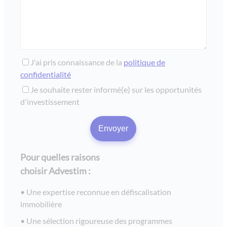
les jardins de gaia - lyon / villeurbanne
residence lozari ii - belgodère corse
le village de la mer - talmont saint hilaire / vendée
pineto - belambra - défiscalisation 2009 - lmnp
J'ai pris connaissance de la
politique de
confidentialité
residence lyon lumiere - défiscalisation lmnp
Je souhaite rester informé(e) sur les opportunités
residence les lis - ehpad domusvi - angoulême
d'investissement
les laureades - résidence etudiante cachan / paris
villa azurea - mandelieu la napoule
les rives du lac - investissement lmnp bouvard à lacanau
Pour quelles raisons
le fil d'eau - chaponost
choisir Advestim :
esprit rive gauche - lyon
Une expertise reconnue en défiscalisation
rivages d’esterel - saint raphaël / var
immobilière
le victoria - immobilier locatif à chambéry / savoie
Une sélection rigoureuse des programmes