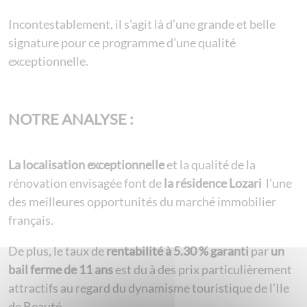
Incontestablement, il s’agit là d’une grande et belle
signature pour ce programme d’une qualité
exceptionnelle.
NOTRE ANALYSE :
La localisation exceptionnelle
et la qualité de la
rénovation envisagée font de
la résidence Lozari
l’une
des meilleures opportunités du marché immobilier
français.
De plus, le taux de
rentabilité à 5.30 % garanti
par
un
bail ferme de 11 ans
est du à des prix particulièrement
attractifs au regard du dynamisme touristique de l’Ile
de Beauté.