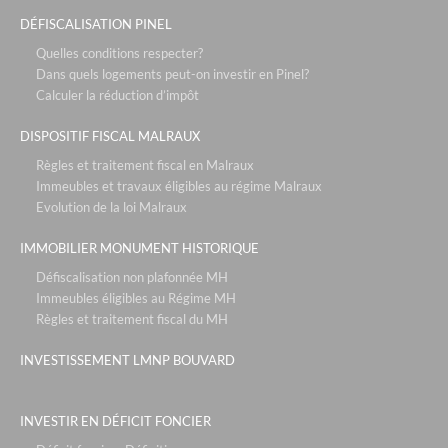
les cottages d'hermance- chens sur léman
DÉFISCALISATION PINEL
le vallon du roy - sanary sur mer
Quelles conditions respecter?
Dans quels logements peut-on investir en Pinel?
les voiles blanches - solenzara corse
Calculer la réduction d’impôt
relais spa roissy - paris roissy
DISPOSITIF FISCAL MALRAUX
l'hotel d'ecquevilly - paris / versailles
Règles et traitement fiscal en Malraux
défiscalisation bouvard : 4,30% + occupation
Immeubles et travaux éligibles au régime Malraux
Evolution de la loi Malraux
mama shelter - lyon
neozen- marseille
IMMOBILIER MONUMENT HISTORIQUE
ecollines - nice
Défiscalisation non plafonnée MH
Immeubles éligibles au Régime MH
partenaires
Règles et traitement fiscal du MH
les ecuries du roy - fontainebleau / paris
INVESTISSEMENT LMNP BOUVARD
les residences du maneges - megève
la chrysalide - décines
INVESTIR EN DÉFICIT FONCIER
vue en scene - gex