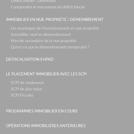
Déficit foncier : Définitions
Comprendre le mécanisme du déficit foncier
la reserve- annecy
pra sainte marie - vars
IMMOBILIER EN NUE-PROPRIÉTÉ / DÉMEMBREMENT
patios eugenie - biarritz
Les avantages de l’investissement en nue-propriété
Immobilier neuf en démembrement
roissy park - paris roissy
Marché secondaire de la nue propriété
Qu’est-ce que le démembrement temporaire ?
les portes de saint clair - lyon
park & suites prestige- paris la défense
DEFISCALISATION EHPAD
le six - cannes
LE PLACEMENT IMMOBILIER AVEC LES SCPI
le campus de sophia - nice
SCPI de rendement
rue de la republique - marseille
SCPI de plus value
SCPI Fiscales
tour de sault - bayonne
le parc des sources- neuville sur saône
PROGRAMMES IMMOBILIER EN COURS
sky - courbevoie
OPÉRATIONS IMMOBILIÈRES ANTÉRIEURES
the blue factory - lyon