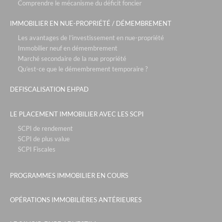
residence les vallieres - ehpad gdp vendome - cagnes sur mer
Comprendre le mécanisme du déficit foncier
residence saint vrain - ehpad orpea - saint vrain
IMMOBILIER EN NUE-PROPRIÉTÉ / DÉMEMBREMENT
presqu'île du ponant - belambra - grande motte
Les avantages de l’investissement en nue-propriété
Immobilier neuf en démembrement
residence l'atrium - ehpad orpea - la seyne sur mer
Marché secondaire de la nue propriété
residence saint maur - ehpad orpea - saint maur des fossés
Qu’est-ce que le démembrement temporaire ?
le domaine de bacchus- saint christol
DEFISCALISATION EHPAD
sakura-lyon
LE PLACEMENT IMMOBILIER AVEC LES SCPI
les tuquets - seignosse
SCPI de rendement
le cristal de l'alpe - alpe d'huez
SCPI de plus value
le chalet des dolines - montgenèvre / alpes du sud
SCPI Fiscales
le domaine des flamants roses- salin de giraud
PROGRAMMES IMMOBILIER EN COURS
mama shelter - marseille
l'aquae- aix les bains
OPÉRATIONS IMMOBILIÈRES ANTÉRIEURES
le chalet du mont vallon - les ménuires / savoie