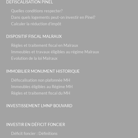
DÉFISCALISATION PINEL
les rives du lac - investissement lmnp bouvard à lacanau
Quelles conditions respecter?
le fil d'eau - chaponost
Dans quels logements peut-on investir en Pinel?
Calculer la réduction d’impôt
esprit rive gauche - lyon
DISPOSITIF FISCAL MALRAUX
rivages d’esterel - saint raphaël / var
Règles et traitement fiscal en Malraux
le victoria - immobilier locatif à chambéry / savoie
Immeubles et travaux éligibles au régime Malraux
le panama - marseille
Evolution de la loi Malraux
le domaine de l'estey et ethic - bordeaux
IMMOBILIER MONUMENT HISTORIQUE
fleur d'o- grenoble
Défiscalisation non plafonnée MH
Immeubles éligibles au Régime MH
city zen - investissement immobilier à lyon 9ème
Règles et traitement fiscal du MH
moa - lyon / décines
INVESTISSEMENT LMNP BOUVARD
l'amiral- tassin
universal gallery - grenoble
INVESTIR EN DÉFICIT FONCIER
grand siecle - ferney voltaire / genève
Déficit foncier : Définitions