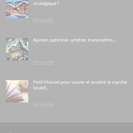
les printanieres - lyon
stratégique ?
l'oree de montchat - lyon
lire la suite
villa serena - lyon / tassin la demi lune
le paradis - chamonix
Ajuster, optimiser, arbitrer, transmettre…
residence berlioz - ehpad orpea - lmnp 2009
neuf de coeur - lyon
les jardins de gaia - lyon / villeurbanne
lire la suite
residence lozari ii - belgodère corse
le village de la mer - talmont saint hilaire / vendée
Petit Manuel pour sauver et assainir le marché
locatif...
pineto - belambra - défiscalisation 2009 - lmnp
residence lyon lumiere - défiscalisation lmnp
lire la suite
residence les lis - ehpad domusvi - angoulême
les laureades - résidence etudiante cachan / paris
villa azurea - mandelieu la napoule