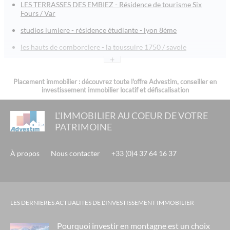
LES TERRASSES DES EMBIEZ - Résidence de tourisme Six
Fours / Var
studios lumiere - résidence étudiante - lyon 8ème
les hauts de comborciere - la toussuire 1750 / savoie
+
l’orée tête d’or - lyon
les jardins de jade - boulouris / saint raphaël / var
Placement immobilier : découvrez toute l'offre Advestim, conseiller en
investissement immobilier locatif et défiscalisation
le roc belle face - les arcs 1600
L'IMMOBILIER AU COEUR DE VOTRE
saint emilion - aquitaine
PATRIMOINE
residence lozari, vvf belambra, en corse : lmp / lmnp
mama shelter - paris xx
À propos
Nous contacter
+33 (0)4 37 64 16 37
via rebatel - lyon monplaisir
omaha beach loueur en meublé professionnel 2008 en
normandie
LES DERNIERES ACTUALITES DE L'INVESTISSEMENT IMMOBILIER
cannes all suites - loueur meublé professionnel lmp -
défiscalisation
Pourquoi investir en montagne est un choix