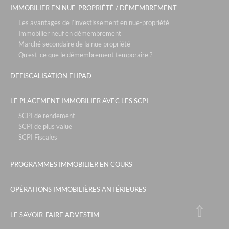
pra sainte marie - vars
IMMOBILIER EN NUE-PROPRIÉTÉ / DÉMEMBREMENT
patios eugenie - biarritz
Les avantages de l’investissement en nue-propriété
Immobilier neuf en démembrement
roissy park - paris roissy
Marché secondaire de la nue propriété
Qu’est-ce que le démembrement temporaire ?
les portes de saint clair - lyon
park & suites prestige- paris la défense
DEFISCALISATION EHPAD
le six - cannes
LE PLACEMENT IMMOBILIER AVEC LES SCPI
le campus de sophia - nice
SCPI de rendement
rue de la republique - marseille
SCPI de plus value
SCPI Fiscales
tour de sault - bayonne
le parc des sources- neuville sur saône
PROGRAMMES IMMOBILIER EN COURS
sky - courbevoie
OPÉRATIONS IMMOBILIÈRES ANTÉRIEURES
the blue factory - lyon
le jardin de sakura - villeurbanne
LE SAVOIR-FAIRE ADVESTIM
les fermes emiguy - les gets