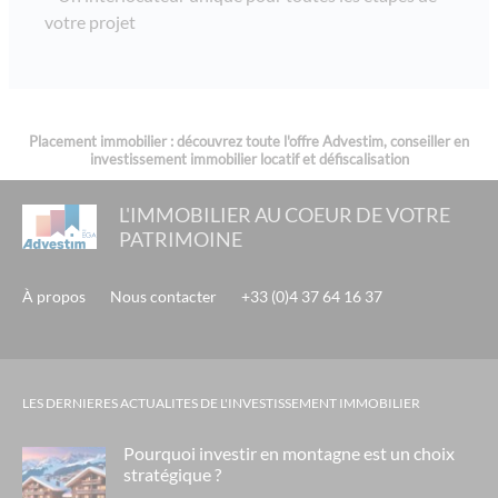
fleur d'o- grenoble
votre projet
city zen - investissement immobilier à lyon 9ème
moa - lyon / décines
l'amiral- tassin
Placement immobilier : découvrez toute l'offre Advestim, conseiller en
investissement immobilier locatif et défiscalisation
universal gallery - grenoble
grand siecle - ferney voltaire / genève
L'IMMOBILIER AU COEUR DE VOTRE
PATRIMOINE
residence les vallieres - ehpad gdp vendome - cagnes sur mer
residence saint vrain - ehpad orpea - saint vrain
À propos
Nous contacter
+33 (0)4 37 64 16 37
presqu'île du ponant - belambra - grande motte
residence l'atrium - ehpad orpea - la seyne sur mer
residence saint maur - ehpad orpea - saint maur des fossés
LES DERNIERES ACTUALITES DE L'INVESTISSEMENT IMMOBILIER
le domaine de bacchus- saint christol
Pourquoi investir en montagne est un choix
sakura-lyon
stratégique ?
les tuquets - seignosse