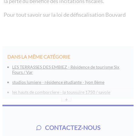
la perte du bénéfice des incitations fiscales.
Pour tout savoir sur la
loi de défiscalisation Bouvard
DANS LA MÊME CATÉGORIE
LES TERRASSES DES EMBIEZ - Résidence de tourisme Six
Fours / Var
studios lumiere - résidence étudiante - lyon 8ème
les hauts de comborciere - la toussuire 1750 / savoie
+
l’orée tête d’or - lyon
les jardins de jade - boulouris / saint raphaël / var
le roc belle face - les arcs 1600
CONTACTEZ-NOUS
saint emilion - aquitaine