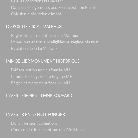
Quelles conditions respecter?
Dans quels logements peut-on investir en Pinel?
les voiles blanches - solenzara corse
Calculer la réduction d’impôt
relais spa roissy - paris roissy
DISPOSITIF FISCAL MALRAUX
l'hotel d'ecquevilly - paris / versailles
Règles et traitement fiscal en Malraux
défiscalisation bouvard : 4,30% + occupation
Immeubles et travaux éligibles au régime Malraux
Evolution de la loi Malraux
mama shelter - lyon
neozen- marseille
IMMOBILIER MONUMENT HISTORIQUE
ecollines - nice
Défiscalisation non plafonnée MH
Immeubles éligibles au Régime MH
partenaires
Règles et traitement fiscal du MH
les ecuries du roy - fontainebleau / paris
INVESTISSEMENT LMNP BOUVARD
les residences du maneges - megève
la chrysalide - décines
INVESTIR EN DÉFICIT FONCIER
vue en scene - gex
Déficit foncier : Définitions
Comprendre le mécanisme du déficit foncier
la reserve- annecy