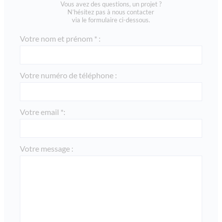
Vous avez des questions, un projet ?
residence lozari, vvf belambra, en corse : lmp / lmnp
N’hésitez pas à nous contacter
via le formulaire ci-dessous.
mama shelter - paris xx
Votre nom et prénom * :
via rebatel - lyon monplaisir
omaha beach loueur en meublé professionnel 2008 en
normandie
Votre numéro de téléphone :
cannes all suites - loueur meublé professionnel lmp -
défiscalisation
les printanieres - lyon
Votre email *:
l'oree de montchat - lyon
villa serena - lyon / tassin la demi lune
Votre message :
le paradis - chamonix
residence berlioz - ehpad orpea - lmnp 2009
neuf de coeur - lyon
les jardins de gaia - lyon / villeurbanne