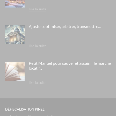
le cristal de l'alpe - alpe d'huez
lire la suite
le chalet des dolines - montgenèvre / alpes du sud
le domaine des flamants roses- salin de giraud
Ajuster, optimiser, arbitrer, transmettre…
mama shelter - marseille
l'aquae- aix les bains
lire la suite
le chalet du mont vallon - les ménuires / savoie
residence berny - ehpad orpea - eaubonne
Petit Manuel pour sauver et assainir le marché
locatif...
residence la cheneraie - ehpad orpea - bordeaux
residence rené legros - ehpad orpea - dourdan
lire la suite
residence le hameau de la source - ehpad medica - lyon saint
fons
l'arche de teodora- villeurbanne
les cottages d'hermance- chens sur léman
DÉFISCALISATION PINEL
le vallon du roy - sanary sur mer