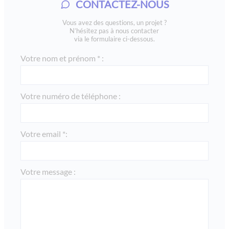
CONTACTEZ-NOUS
saint emilion - aquitaine
Vous avez des questions, un projet ?
residence lozari, vvf belambra, en corse : lmp / lmnp
N’hésitez pas à nous contacter
via le formulaire ci-dessous.
mama shelter - paris xx
Votre nom et prénom * :
via rebatel - lyon monplaisir
omaha beach loueur en meublé professionnel 2008 en
normandie
Votre numéro de téléphone :
cannes all suites - loueur meublé professionnel lmp -
défiscalisation
les printanieres - lyon
Votre email *:
l'oree de montchat - lyon
villa serena - lyon / tassin la demi lune
Votre message :
le paradis - chamonix
residence berlioz - ehpad orpea - lmnp 2009
neuf de coeur - lyon