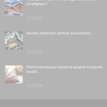
sakura-lyon
stratégique ?
les tuquets - seignosse
le cristal de l'alpe - alpe d'huez
lire la suite
le chalet des dolines - montgenèvre / alpes du sud
le domaine des flamants roses- salin de giraud
Ajuster, optimiser, arbitrer, transmettre…
mama shelter - marseille
l'aquae- aix les bains
lire la suite
le chalet du mont vallon - les ménuires / savoie
residence berny - ehpad orpea - eaubonne
Petit Manuel pour sauver et assainir le marché
locatif...
residence la cheneraie - ehpad orpea - bordeaux
residence rené legros - ehpad orpea - dourdan
lire la suite
residence le hameau de la source - ehpad medica - lyon saint
fons
l'arche de teodora- villeurbanne
les cottages d'hermance- chens sur léman