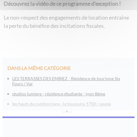
Découvrez la vidéo de ce programme d’exception !
Le non-respect des engagements de location entraîne
la perte du bénéfice des incitations fiscales.
DANS LA MÊME CATÉGORIE
LES TERRASSES DES EMBIEZ - Résidence de tourisme Six
Fours / Var
studios lumiere - résidence étudiante - lyon 8ème
les hauts de comborciere - la toussuire 1750 / savoie
+
l’orée tête d’or - lyon
les jardins de jade - boulouris / saint raphaël / var
le roc belle face - les arcs 1600