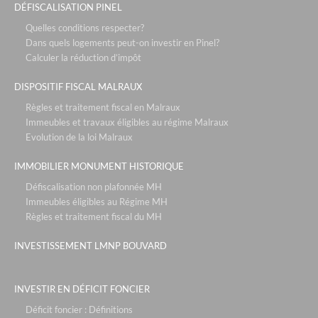
DÉFISCALISATION PINEL
le vallon du roy - sanary sur mer
Quelles conditions respecter?
Dans quels logements peut-on investir en Pinel?
les voiles blanches - solenzara corse
Calculer la réduction d’impôt
relais spa roissy - paris roissy
DISPOSITIF FISCAL MALRAUX
l'hotel d'ecquevilly - paris / versailles
Règles et traitement fiscal en Malraux
défiscalisation bouvard : 4,30% + occupation
Immeubles et travaux éligibles au régime Malraux
Evolution de la loi Malraux
mama shelter - lyon
neozen- marseille
IMMOBILIER MONUMENT HISTORIQUE
ecollines - nice
Défiscalisation non plafonnée MH
Immeubles éligibles au Régime MH
partenaires
Règles et traitement fiscal du MH
les ecuries du roy - fontainebleau / paris
INVESTISSEMENT LMNP BOUVARD
les residences du maneges - megève
la chrysalide - décines
INVESTIR EN DÉFICIT FONCIER
vue en scene - gex
Déficit foncier : Définitions