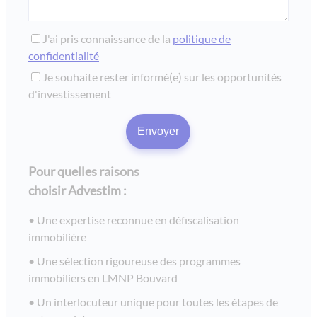
le village de la mer - talmont saint hilaire / vendée
pineto - belambra - défiscalisation 2009 - lmnp
J'ai pris connaissance de la
politique de
confidentialité
residence lyon lumiere - défiscalisation lmnp
Je souhaite rester informé(e) sur les opportunités
residence les lis - ehpad domusvi - angoulême
d'investissement
les laureades - résidence etudiante cachan / paris
villa azurea - mandelieu la napoule
les rives du lac - investissement lmnp bouvard à lacanau
Pour quelles raisons
le fil d'eau - chaponost
choisir Advestim :
esprit rive gauche - lyon
Une expertise reconnue en défiscalisation
rivages d’esterel - saint raphaël / var
immobilière
le victoria - immobilier locatif à chambéry / savoie
Une sélection rigoureuse des programmes
le panama - marseille
immobiliers en LMNP Bouvard
le domaine de l'estey et ethic - bordeaux
Un interlocuteur unique pour toutes les étapes de
fleur d'o- grenoble