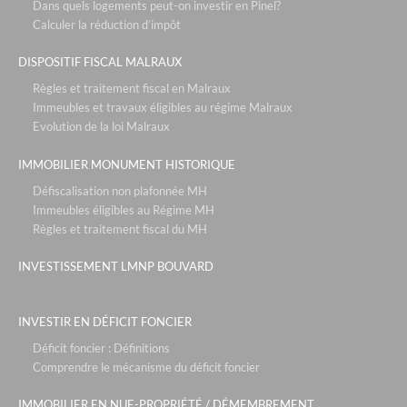
Dans quels logements peut-on investir en Pinel?
les voiles blanches - solenzara corse
Calculer la réduction d’impôt
relais spa roissy - paris roissy
DISPOSITIF FISCAL MALRAUX
l'hotel d'ecquevilly - paris / versailles
Règles et traitement fiscal en Malraux
défiscalisation bouvard : 4,30% + occupation
Immeubles et travaux éligibles au régime Malraux
Evolution de la loi Malraux
mama shelter - lyon
neozen- marseille
IMMOBILIER MONUMENT HISTORIQUE
ecollines - nice
Défiscalisation non plafonnée MH
Immeubles éligibles au Régime MH
partenaires
Règles et traitement fiscal du MH
les ecuries du roy - fontainebleau / paris
INVESTISSEMENT LMNP BOUVARD
les residences du maneges - megève
la chrysalide - décines
INVESTIR EN DÉFICIT FONCIER
vue en scene - gex
Déficit foncier : Définitions
Comprendre le mécanisme du déficit foncier
la reserve- annecy
pra sainte marie - vars
IMMOBILIER EN NUE-PROPRIÉTÉ / DÉMEMBREMENT