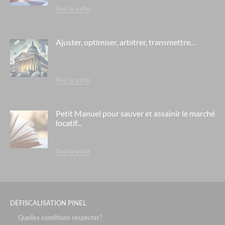
le cristal de l'alpe - alpe d'huez
lire la suite
le chalet des dolines - montgenèvre / alpes du sud
le domaine des flamants roses- salin de giraud
Ajuster, optimiser, arbitrer, transmettre…
mama shelter - marseille
l'aquae- aix les bains
lire la suite
le chalet du mont vallon - les ménuires / savoie
residence berny - ehpad orpea - eaubonne
Petit Manuel pour sauver et assainir le marché
locatif...
residence la cheneraie - ehpad orpea - bordeaux
residence rené legros - ehpad orpea - dourdan
lire la suite
residence le hameau de la source - ehpad medica - lyon saint
fons
l'arche de teodora- villeurbanne
les cottages d'hermance- chens sur léman
DÉFISCALISATION PINEL
le vallon du roy - sanary sur mer
Quelles conditions respecter?