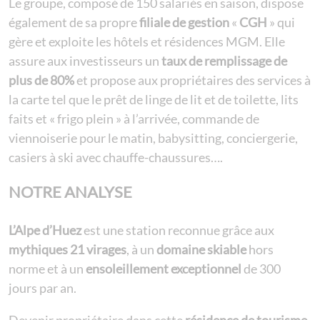
Le groupe, composé de 150 salariés en saison, dispose
également de sa propre
filiale de gestion
«
CGH
» qui
gère et exploite les hôtels et résidences MGM. Elle
assure aux investisseurs un
taux de remplissage de
plus de 80%
et propose aux propriétaires des services à
la carte tel que le prêt de linge de lit et de toilette, lits
faits et « frigo plein » à l’arrivée, commande de
viennoiserie pour le matin, babysitting, conciergerie,
casiers à ski avec chauffe-chaussures….
NOTRE ANALYSE
L’Alpe d’Huez
est une station reconnue grâce aux
mythiques 21 virages
, à un
domaine skiable
hors
norme et à un
ensoleillement exceptionnel
de 300
jours par an.
Devenir propriétaire dans cette
résidence de tourisme