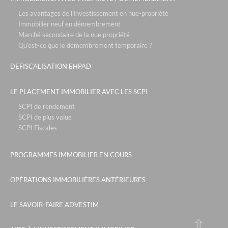
patios eugenie - biarritz
Les avantages de l’investissement en nue-propriété
Immobilier neuf en démembrement
roissy park - paris roissy
Marché secondaire de la nue propriété
Qu’est-ce que le démembrement temporaire ?
les portes de saint clair - lyon
park & suites prestige- paris la défense
DEFISCALISATION EHPAD
le six - cannes
LE PLACEMENT IMMOBILIER AVEC LES SCPI
le campus de sophia - nice
SCPI de rendement
rue de la republique - marseille
SCPI de plus value
SCPI Fiscales
tour de sault - bayonne
le parc des sources- neuville sur saône
PROGRAMMES IMMOBILIER EN COURS
sky - courbevoie
OPÉRATIONS IMMOBILIÈRES ANTÉRIEURES
the blue factory - lyon
le jardin de sakura - villeurbanne
LE SAVOIR-FAIRE ADVESTIM
les fermes emiguy - les gets