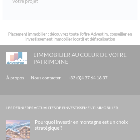
votre projet
city zen - investissement immobilier à lyon 9ème
moa - lyon / décines
l'amiral- tassin
Placement immobilier : découvrez toute l'offre Advestim, conseiller en
investissement immobilier locatif et défiscalisation
universal gallery - grenoble
grand siecle - ferney voltaire / genève
L'IMMOBILIER AU COEUR DE VOTRE
PATRIMOINE
residence les vallieres - ehpad gdp vendome - cagnes sur mer
residence saint vrain - ehpad orpea - saint vrain
À propos
Nous contacter
+33 (0)4 37 64 16 37
presqu'île du ponant - belambra - grande motte
residence l'atrium - ehpad orpea - la seyne sur mer
residence saint maur - ehpad orpea - saint maur des fossés
LES DERNIERES ACTUALITES DE L'INVESTISSEMENT IMMOBILIER
le domaine de bacchus- saint christol
Pourquoi investir en montagne est un choix
sakura-lyon
stratégique ?
les tuquets - seignosse