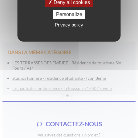
Deny all cookies
Personalize
Privacy policy
DANS LA MÊME CATÉGORIE
LES TERRASSES DES EMBIEZ - Résidence de tourisme Six
Fours / Var
studios lumiere - résidence étudiante - lyon 8ème
les hauts de comborciere - la toussuire 1750 / savoie
+
l’orée tête d’or - lyon
les jardins de jade - boulouris / saint raphaël / var
le roc belle face - les arcs 1600
CONTACTEZ-NOUS
saint emilion - aquitaine
Vous avez des questions, un projet ?