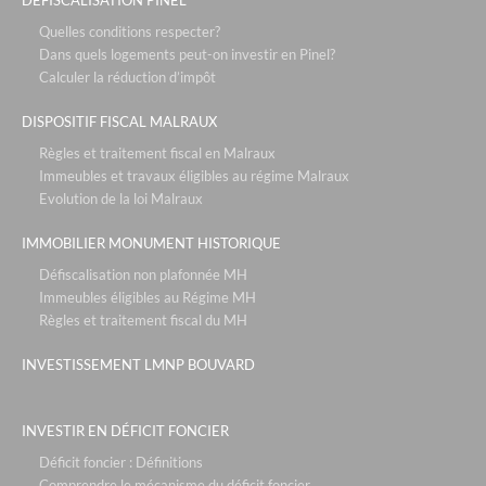
l'arche de teodora- villeurbanne
Quelles conditions respecter?
Dans quels logements peut-on investir en Pinel?
les cottages d'hermance- chens sur léman
Calculer la réduction d’impôt
le vallon du roy - sanary sur mer
DISPOSITIF FISCAL MALRAUX
les voiles blanches - solenzara corse
Règles et traitement fiscal en Malraux
relais spa roissy - paris roissy
Immeubles et travaux éligibles au régime Malraux
Evolution de la loi Malraux
l'hotel d'ecquevilly - paris / versailles
IMMOBILIER MONUMENT HISTORIQUE
défiscalisation bouvard : 4,30% + occupation
Défiscalisation non plafonnée MH
mama shelter - lyon
Immeubles éligibles au Régime MH
neozen- marseille
Règles et traitement fiscal du MH
ecollines - nice
INVESTISSEMENT LMNP BOUVARD
partenaires
les ecuries du roy - fontainebleau / paris
INVESTIR EN DÉFICIT FONCIER
les residences du maneges - megève
Déficit foncier : Définitions
Comprendre le mécanisme du déficit foncier