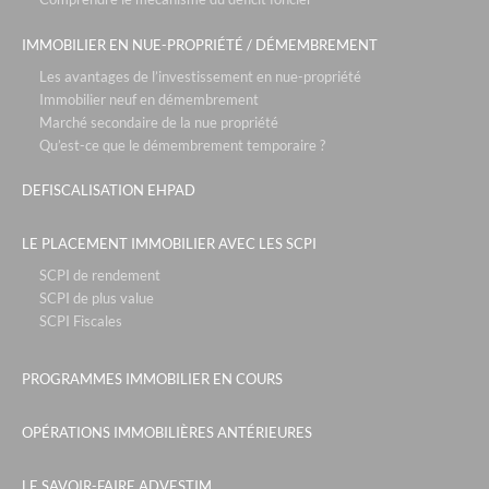
la chrysalide - décines
IMMOBILIER EN NUE-PROPRIÉTÉ / DÉMEMBREMENT
vue en scene - gex
Les avantages de l’investissement en nue-propriété
la reserve- annecy
Immobilier neuf en démembrement
pra sainte marie - vars
Marché secondaire de la nue propriété
Qu’est-ce que le démembrement temporaire ?
patios eugenie - biarritz
roissy park - paris roissy
DEFISCALISATION EHPAD
les portes de saint clair - lyon
LE PLACEMENT IMMOBILIER AVEC LES SCPI
park & suites prestige- paris la défense
SCPI de rendement
le six - cannes
SCPI de plus value
SCPI Fiscales
le campus de sophia - nice
rue de la republique - marseille
PROGRAMMES IMMOBILIER EN COURS
tour de sault - bayonne
OPÉRATIONS IMMOBILIÈRES ANTÉRIEURES
le parc des sources- neuville sur saône
sky - courbevoie
LE SAVOIR-FAIRE ADVESTIM