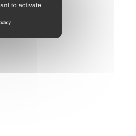
m - ehpad orpea - la seyne sur mer
ant to activate
aur - ehpad orpea - saint maur des
policy
chus- saint christol
nosse
e - alpe d'huez
ines - montgenèvre / alpes du sud
amants roses- salin de giraud
rseille
ins
vallon - les ménuires / savoie
- ehpad orpea - eaubonne
eraie - ehpad orpea - bordeaux
gros - ehpad orpea - dourdan