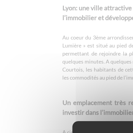
Lyon: une ville attractive
l’immobilier et développ
Au coeur du 3ème arrondisse
Lumière » est situé au pied d
permettant de rejoindre la p
quelques minutes. A quelques 
Courtois, les habitants de cet
les commodités au pied de l’i
Un emplacement très re
investir dans l’immobilie
A cinq minutes de La Part-Dieu