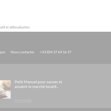
u maneges - megève
cines
x
tif et défiscalisation
y
 vars
iarritz
pos
Nous contacter
+33 (0)4 37 64 16 37
s roissy
 clair - lyon
tige- paris la défense
Petit Manuel pour sauver et
assainir le marché locatif...
ia - nice
ue - marseille
lire la suite
ayonne