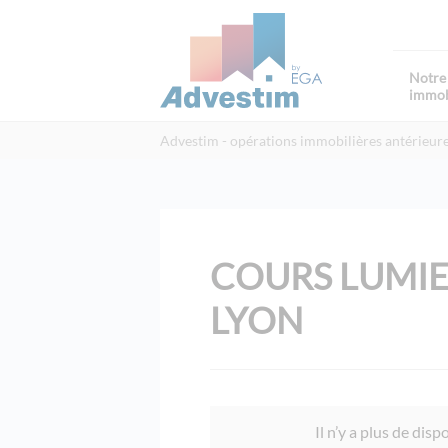
Notre 
immob
Advestim
opérations immobilières antérieur
COURS LUMIER
LYON
Il n’y a plus de dis