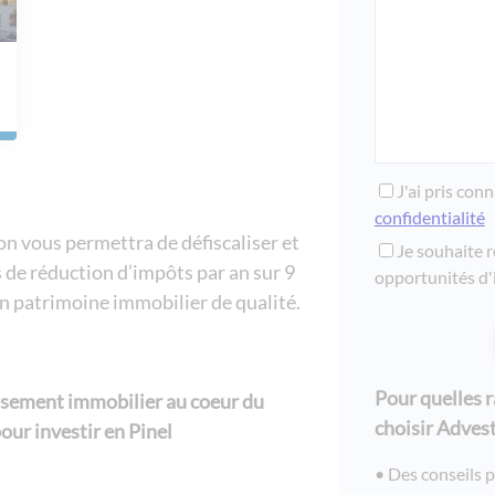
residence berlioz
neuf de coeur - l
les jardins de gai
residence lozari i
le village de la m
pineto - belambra
J'ai pris con
confidentialité
residence lyon lu
on vous permettra de défiscaliser et
Je souhaite r
residence les lis
 de réduction d’impôts par an sur 9
opportunités d'
les laureades - ré
un patrimoine immobilier de qualité.
villa azurea - ma
les rives du lac 
lacanau
Pour quelles 
ement immobilier au coeur du
le fil d'eau - chap
choisir Advest
ur investir en Pinel
esprit rive gauche
Des conseils p