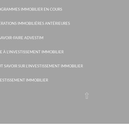
s- neuville sur saône
OGRAMMES IMMOBILIER EN COURS
 lyon
RATIONS IMMOBILIÈRES ANTÉRIEURES
a - villeurbanne
SAVOIR-FAIRE ADVESTIM
- les gets
s - olonne sur mer
E À L’INVESTISSEMENT IMMOBILIER
s
T SAVOIR SUR L’INVESTISSEMENT IMMOBILIER
ps - marseille
 bois de chigny - chanteloup en brie
ESTISSEMENT IMMOBILIER
ers : bobigny
pagnac
nes - lyon
on