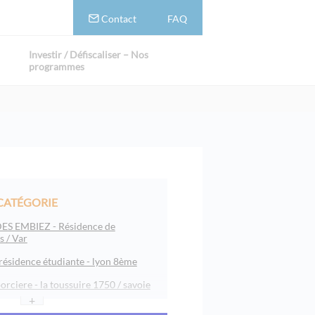
Contact
FAQ
Investir / Défiscaliser – Nos
programmes
CATÉGORIE
ES EMBIEZ - Résidence de
s / Var
 résidence étudiante - lyon 8ème
orciere - la toussuire 1750 / savoie
+
lyon