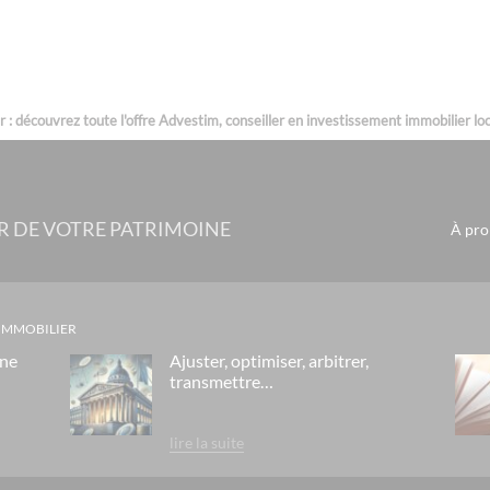
les residences d
la chrysalide - dé
vue en scene - ge
: découvrez toute l'offre Advestim, conseiller en investissement immobilier loca
la reserve- annec
pra sainte marie -
patios eugenie - b
R DE VOTRE PATRIMOINE
À pro
roissy park - pari
les portes de saint
park & suites pres
 IMMOBILIER
le six - cannes
gne
Ajuster, optimiser, arbitrer,
transmettre…
le campus de soph
rue de la republiq
lire la suite
tour de sault - b