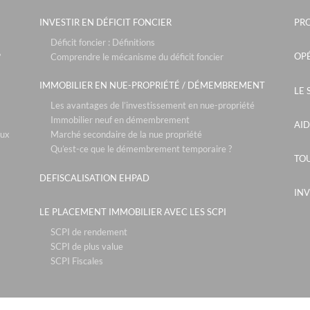
le parc des source
INVESTIR EN DÉFICIT FONCIER
PR
sky - courbevoie
Déficit foncier : Définitions
the blue factory -
OPÉ
?
Comprendre le mécanisme du déficit foncier
le jardin de sakur
IMMOBILIER EN NUE-PROPRIÉTÉ / DÉMEMBREMENT
LE 
les fermes emiguy 
Les avantages de l’investissement en nue-propriété
Immobilier neuf en démembrement
les grands rocher
AID
aux
Marché secondaire de la nue propriété
pignada - souston
Qu’est-ce que le démembrement temporaire ?
TOU
medicis longcham
DEFISCALISATION EHPAD
les girandieres du
INV
LE PLACEMENT IMMOBILIER AVEC LES SCPI
le clos des peupli
SCPI de rendement
le bel air - cham
SCPI de plus value
le 15 - lyon
SCPI Fiscales
les allees lauranti
parc attitude - ly