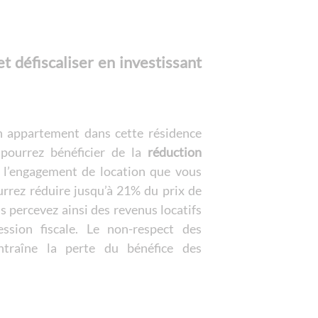
residence le hame
lyon saint fons
l'arche de teodor
t défiscaliser en investissant
les cottages d'he
le vallon du roy -
les voiles blanche
n appartement dans cette résidence
pourrez bénéficier de la
réduction
relais spa roissy -
e l’engagement de location que vous
l'hotel d'ecquevill
urrez réduire jusqu’à 21% du prix de
défiscalisation b
s percevez ainsi des revenus locatifs
mama shelter - ly
ssion fiscale. Le non-respect des
neozen- marseille
ntraîne la perte du bénéfice des
ecollines - nice
partenaires
les ecuries du roy