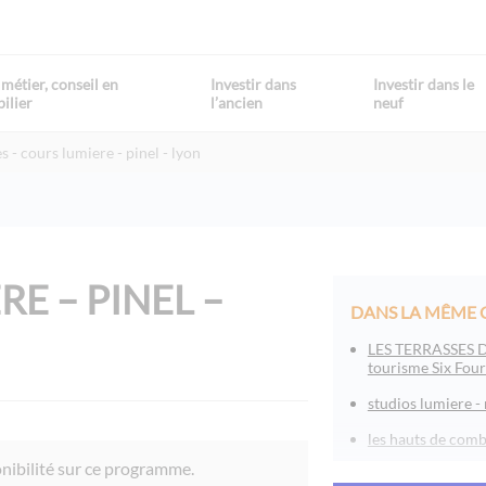
métier, conseil en
Investir dans
Investir dans le
ilier
l’ancien
neuf
es
cours lumiere - pinel - lyon
E – PINEL –
DANS LA MÊME 
LES TERRASSES D
tourisme Six Four
studios lumiere -
les hauts de comb
ponibilité sur ce programme.
l’orée tête d’or - 