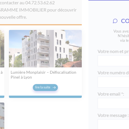
 contacter au 04.72.53.62.62
les jardins de jade
ROGRAMME IMMOBILIER pour découvrir
le roc belle face -
ouvelle offre.
CO
saint emilion - aq
Vous avez
residence lozari, 
N’hési
via l
mama shelter - pa
Votre nom et pr
via rebatel - lyon
omaha beach loue
en normandie
 à
Lumière Monplaisir – Défiscalisation
Votre numéro de
Pinel à Lyon
cannes all suites
défiscalisation
lire la suite
les printanieres -
Votre email *:
l'oree de montcha
villa serena - lyon
Votre message :
le paradis - cham