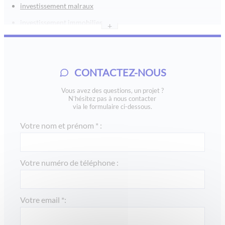
investissement malraux
investissement immobilier
+
investissement locatif
investissement immobilier locatif
CONTACTEZ-NOUS
investissement immobilier neuf
duflot defiscalisation
Vous avez des questions, un projet ?
N’hésitez pas à nous contacter
duflot immobilier
via le formulaire ci-dessous.
dispositif duflot
Votre nom et prénom * :
programmes monuments historiques
immobilier monument historique
Votre numéro de téléphone :
défiscalisation monument historique
défiscalisation ehpad
Votre email *:
programme malraux
loi pinel lyon