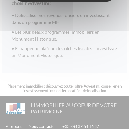
loi pinel lille
choisir Advestim :
investissement censi bouvard
Défiscaliser vos revenus fonciers en investissant
dispositif fiscal bouvard
dans un programme MH.
defiscalisation immobilier
Les plus beaux programmes immobiliers en
Monument Historique.
investissement pinel
Echapper au plafond des niches fiscales - investissez
dispositif lmnp
en Monument Historique.
conseil investissement locatif
investir en ehpad
Placement immobilier : découvrez toute l'offre Advestim, conseiller en
investissement immobilier locatif et défiscalisation
L'IMMOBILIER AU COEUR DE VOTRE
PATRIMOINE
À propos
Nous contacter
+33 (0)4 37 64 16 37