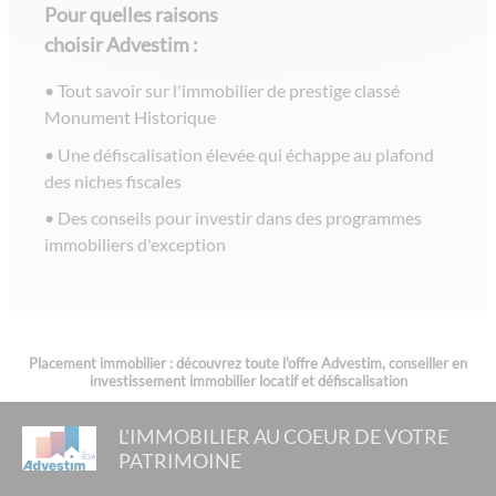
loi pinel montpellier
Pour quelles raisons
loi pinel lille
choisir Advestim :
investissement censi bouvard
Tout savoir sur l'immobilier de prestige classé
dispositif fiscal bouvard
Monument Historique
defiscalisation immobilier
Une défiscalisation élevée qui échappe au plafond
des niches fiscales
investissement pinel
Des conseils pour investir dans des programmes
dispositif lmnp
immobiliers d'exception
conseil investissement locatif
investir en ehpad
Placement immobilier : découvrez toute l'offre Advestim, conseiller en
investissement immobilier locatif et défiscalisation
L'IMMOBILIER AU COEUR DE VOTRE
PATRIMOINE