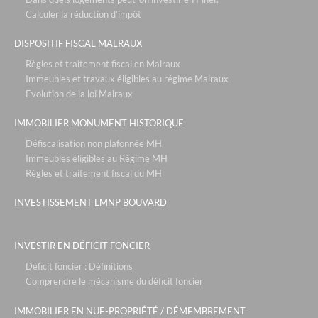
loi pinel lille
Calculer la réduction d’impôt
investissement censi bouvard
DISPOSITIF FISCAL MALRAUX
dispositif fiscal bouvard
Règles et traitement fiscal en Malraux
defiscalisation immobilier
Immeubles et travaux éligibles au régime Malraux
Evolution de la loi Malraux
investissement pinel
IMMOBILIER MONUMENT HISTORIQUE
dispositif lmnp
Défiscalisation non plafonnée MH
conseil investissement locatif
Immeubles éligibles au Régime MH
investir en ehpad
Règles et traitement fiscal du MH
INVESTISSEMENT LMNP BOUVARD
INVESTIR EN DÉFICIT FONCIER
Déficit foncier : Définitions
Comprendre le mécanisme du déficit foncier
IMMOBILIER EN NUE-PROPRIÉTÉ / DÉMEMBREMENT