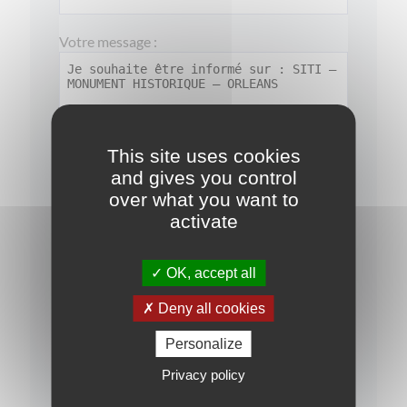
Votre message :
This site uses cookies
and gives you control
over what you want to
activate
J'ai pris connaissance de la
politique de
confidentialité
OK, accept all
Je souhaite rester informé(e) sur les
Deny all cookies
opportunités d'investissement
Personalize
Privacy policy