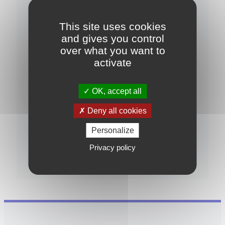
J'ai pris connaissance de la
politique de
confidentialité
This site uses cookies
Je souhaite rester informé(e) sur les
and gives you control
opportunités d'investissement
over what you want to
activate
OK, accept all
Deny all cookies
Personalize
Privacy policy
Garanties et réglementations