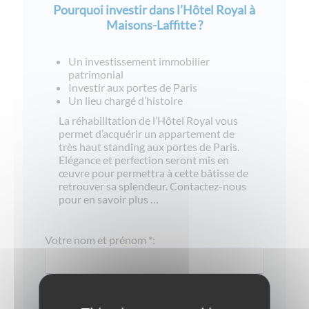
Pourquoi investir dans l’Hôtel Royal à
Maisons-Laffitte ?
Un investissement immobilier
patrimonial
Investir aux portes de Paris
Un lieu chargé d’histoire
La réhabilitation de l’Hôtel Royal vous
permet d’acquérir un appartement de
très haut standing aux portes de Paris.
Elégance et perfection seront mis en
œuvre pour permettra à cette bâtisse de
retrouver sa splendeur. Contactez-nous
pour en savoir plus …
Votre nom et prénom *:
Votre numéro de téléphone :