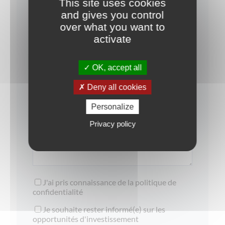
This site uses cookies
and gives you control
over what you want to
Votre email *:
activate
OK, accept all
Votre message :
Deny all cookies
Personalize
Privacy policy
J'ai pris connaissance de la
politique de
confidentialité
Je souhaite rester informé(e) sur les
opportunités d'investissement