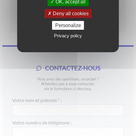
OK, accept all
Deny all cookies
Garanties et réglementations
Personalize
Privacy policy
CONTACTEZ-NOUS
Vous avez des questions, un projet ?
N’hésitez pas à nous contacter
via le formulaire ci-dessous.
Votre nom et prénom * :
Votre numéro de téléphone :