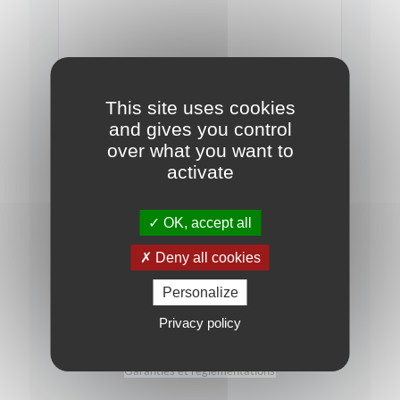
This site uses cookies
J'ai pris connaissance de la
politique de
confidentialité
and gives you control
over what you want to
Je souhaite rester informé(e) sur les
activate
opportunités d'investissement
OK, accept all
Deny all cookies
Personalize
Privacy policy
Garanties et réglementations