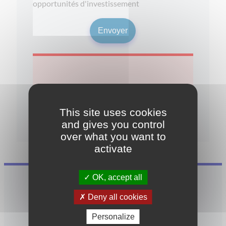
opportunités d'investissement
This site uses cookies
Garanties et réglementations
and gives you control
over what you want to
activate
OK, accept all
Deny all cookies
CONTACTEZ-NOUS
Personalize
Vous avez des questions, un projet ?