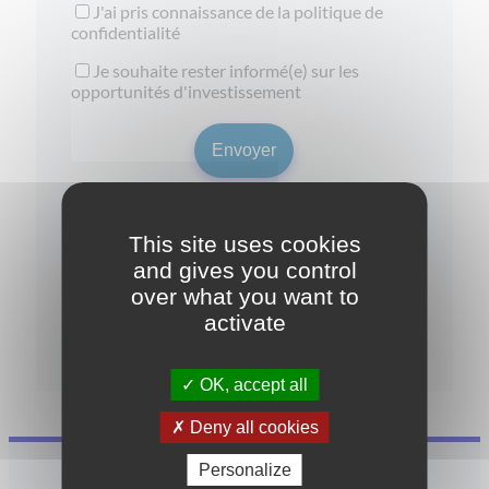
J'ai pris connaissance de la
politique de
confidentialité
Je souhaite rester informé(e) sur les
opportunités d'investissement
This site uses cookies
and gives you control
over what you want to
activate
Garanties et réglementations
OK, accept all
Deny all cookies
Personalize