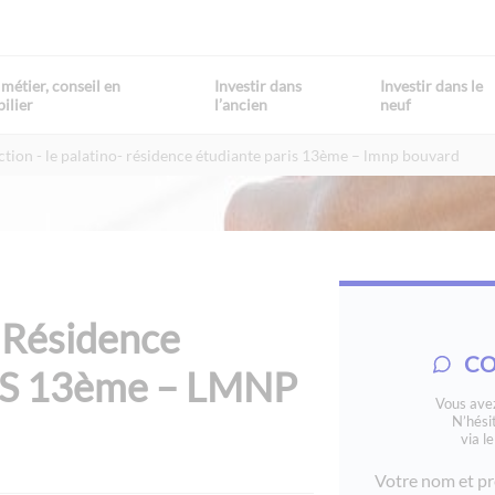
métier, conseil en
Investir dans
Investir dans le
ilier
l’ancien
neuf
ction
le palatino- résidence étudiante paris 13ème – lmnp bouvard
Résidence
CO
IS 13ème – LMNP
Vous avez
N’hési
via l
Votre nom et pr