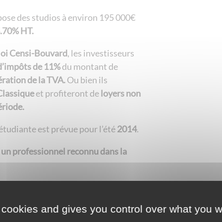
ose des studios à environ 195 000€
3.70% HT.
loi Censi-Bouvard
, les investisseurs
d’impôts de 11%
du montant de
ration de la TVA.
Ou bien ils
lassique
et profiteront de
loyers non
ériode.
 étudiante est prévue pour l’été
2014
.
– un professionnel reconnu dans la
n loi 1901 créée en 1985 qui propose
diante. La résidence étudiante
Le
 cookies and gives you control over what you w
le Loc-Habitat qui est en charge du