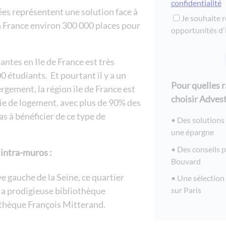
confidentialité
ées représentent une solution face à
Je souhaite r
en France environ 300 000 places pour
opportunités d'
.
ntes en Ile de France est très
 étudiants. Et pourtant il y a un
Pour quelles 
gement, la région ile de France est
choisir Advest
rie de logement, avec plus de 90% des
s à bénéficier de ce type de
Des solutions
une épargne
Des conseils 
 intra-muros :
Bouvard
ve gauche de la Seine, ce quartier
Une sélection
a prodigieuse bibliothèque
sur Paris
othèque François Mitterand.