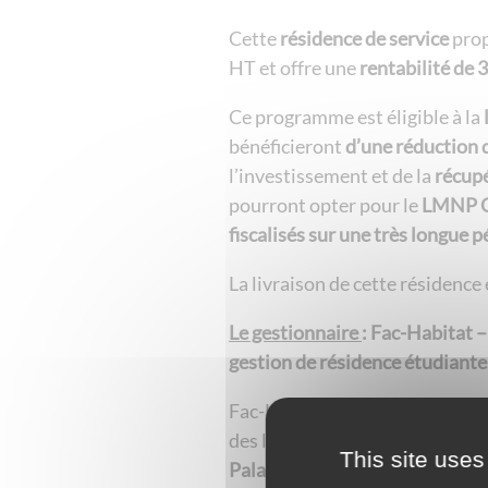
Cette
résidence de service
prop
HT et offre une
rentabilité de 
Ce programme est éligible à la
bénéficieront
d’une réduction 
l’investissement et de la
récupé
pourront opter pour le
LMNP C
fiscalisés sur une très longue p
La livraison de cette résidence
Le gestionnaire
: Fac-Habitat 
gestion de résidence étudiante
Fac-Habitat est une associatio
des logements en résidence étu
This site uses
Palatino
sera gérée par sa filia