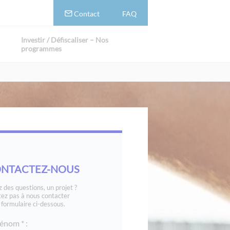
Contact
FAQ
Investir / Défiscaliser – Nos
programmes
NTACTEZ-NOUS
 des questions, un projet ?
tez pas à nous contacter
e formulaire ci-dessous.
énom * :