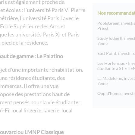
ris est également proche de
t écoles : l’université Paris VI Pierre
Nos recommandat
êtrière, l’université Paris I avec le
Pop&Green, investis
’Ecole Supérieure des Arts et
Priest
ue les universités Paris XI et Paris
Study lodge II, inve
 pied de la résidence.
7ème
East Point, investir
aut de gamme : Le Palatino
Les Hortensias - Inv
étudiante à ST ETI
objet d’une importante réhabilitation.
une résidence étudiante, des
La Madeleine, invest
7ème
ommerces. Il offre une vue
propose des prestations haut de
Oppid'home, investi
ment pensés pour la vie étudiante :
-Fi, local lingerie, laverie, local
n Bouvard ou LMNP Classique