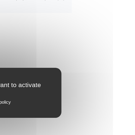
ant to activate
policy