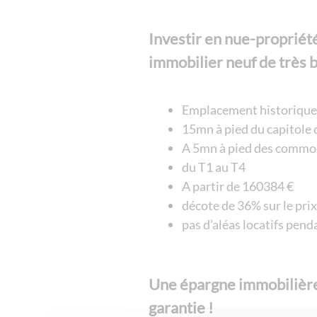
Investir en nue-propriét
immobilier neuf de très 
Emplacement historique d
15mn à pied du capitole 
A 5mn à pied des commo
du T1 au T4
A partir de 160384 €
décote de 36% sur le prix
pas d’aléas locatifs pend
Une épargne immobilière 
garantie !