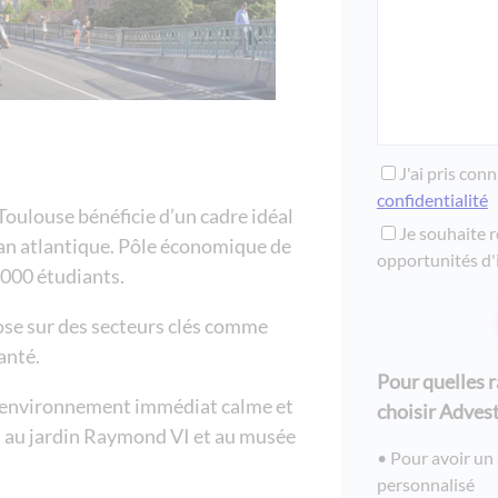
J'ai pris con
confidentialité
Toulouse bénéficie d’un cadre idéal
Je souhaite r
an atlantique. Pôle économique de
opportunités d'
0000 étudiants.
se sur des secteurs clés comme
anté.
Pour quelles 
n environnement immédiat calme et
choisir Advest
t au jardin Raymond VI et au musée
Pour avoir u
personnalisé