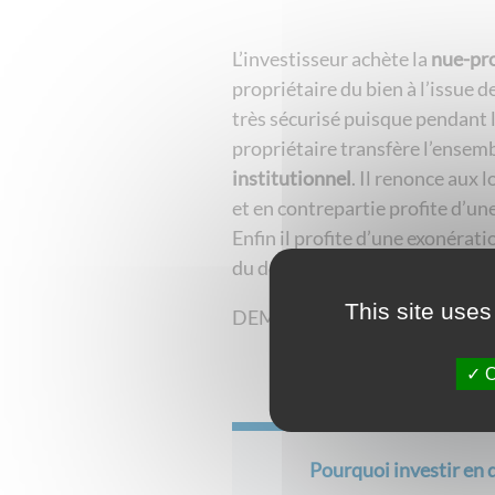
L’investisseur achète la
nue-pr
propriétaire du bien à l’issue d
très sécurisé puisque pendant l
propriétaire transfère l’ensemb
institutionnel
. Il renonce aux
et en contrepartie profite d’une
Enfin il profite d’une exonérati
du démembrement.
This site uses
DEM 2020-05-20
O
Pourquoi investir en