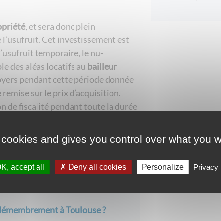
opriété
, et sera donc plein
e l’usufruit. Cet investissement est
’usufruit temporaire, le nu-
le des aléas locatifs au
bailleur
 loyers pendant cette période donnée
 remise sur le prix d’acquisition.
on de fiscalité pendant toute la durée
 cookies and gives you control over what you w
K, accept all
Deny all cookies
Personalize
Privacy 
 démembrement à Toulouse ?