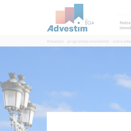
Notre 
immob
Advestim
programme immobilier : notre sele