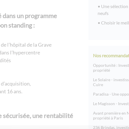
Une sélection
neufs
é
dans un programme
Choisir le meil
bon standing
:
e l’hôpital de la Grave
dans l’hypercentre
Nos recommandat
dités
Opportunité : Inves
propriété
Le Solaire - investis
 d’acquisition,
Cuire
ant 16 ans.
Paradisa - Une oppo
Le Magisson - Invest
Avant première en N
sécurisée, une rentabilité
propriété à Paris
236 Brindas, invest