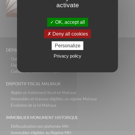
locatif...
activate
lire la suite
OK, accept all
Deny all cookies
Personalize
DÉFISCALISATION PINEL
Privacy policy
Quelles conditions respecter?
Dans quels logements peut-on investir en Pinel?
Calculer la réduction d’impôt
DISPOSITIF FISCAL MALRAUX
Règles et traitement fiscal en Malraux
Immeubles et travaux éligibles au régime Malraux
Evolution de la loi Malraux
IMMOBILIER MONUMENT HISTORIQUE
Défiscalisation non plafonnée MH
Immeubles éligibles au Régime MH